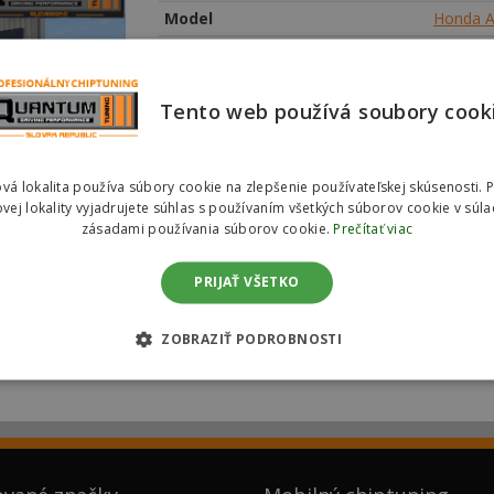
Model
Honda A
Odkaz na motorizaci
Honda A
Město
Bratisla
Tento web používá soubory cook
Najeté km
286
877
Rok výroby
2004
vá lokalita používa súbory cookie na zlepšenie používateľskej skúsenosti. 
Datum realizace
07. 01. 
vej lokality vyjadrujete súhlas s používaním všetkých súborov cookie v súla
Vyjádření zákazníka
zásadami používania súborov cookie.
Prečítať viac
Služba
Chiptuni
PRIJAŤ VŠETKO
ZOBRAZIŤ PODROBNOSTI
atislava Chiptuning Honda Ac