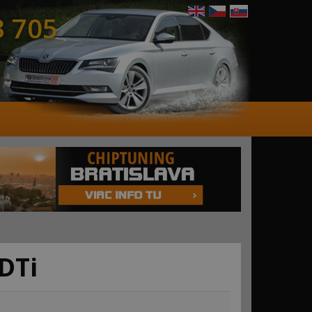
3 705
DTi