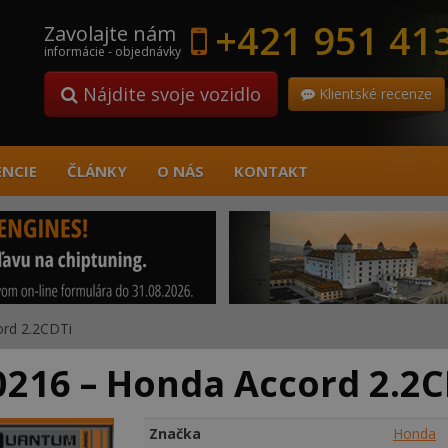
+421 951 41
Zavolajte nám
informácie - objednávky
Nájdite svoje vozidlo
Klientské recenze
ENCIE
ČLÁNKY
O NÁS
KONTAKT
rd 2.2CDTi
216 – Honda Accord 2.2C
Značka
Honda