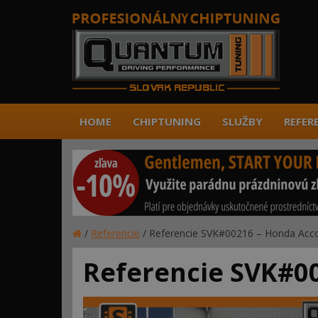
HOME
CHIPTUNING
SLUŽBY
REFER
/
Referencie
/
Referencie SVK#00216 – Honda Acco
Referencie SVK#00