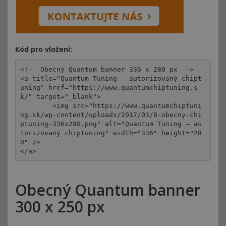
Kód pro vložení:
<!-- Obecný Quantum banner 336 x 280 px -->

<a title="Quantum Tuning – autorizovaný chipt
uning" href="https://www.quantumchiptuning.s
k/" target="_blank">

	<img src="https://www.quantumchiptuni
ng.sk/wp-content/uploads/2017/03/B-obecny-chi
ptuning-336x280.png" alt="Quantum Tuning – au
torizovaný chiptuning" width="336" height="28
0" />

</a>
Obecný Quantum banner
300 x 250 px