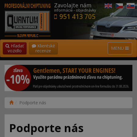
Zavolajte nám
informácie - objednávky
951 413 705
Hľadať
Klientské
MENU
vozidlo
recenze
Podporte nás
Podporte nás