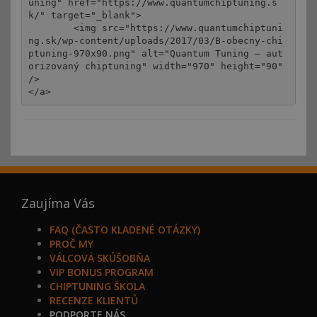
uning" href="https://www.quantumchiptuning.s
k/" target="_blank">

	<img src="https://www.quantumchiptuni
ng.sk/wp-content/uploads/2017/03/B-obecny-chi
ptuning-970x90.png" alt="Quantum Tuning – aut
orizovaný chiptuning" width="970" height="90" 
/>

</a>
Zaujíma Vás
FAQ (ČASTO KLADENÉ OTÁZKY)
PROČ MY
VÁLCOVÁ SKÚŠOBŇA
VIP BONUS PROGRAM
CHIPTUNING ŠKOLA
RECENZE KLIENTŮ
PODPORTE NÁS