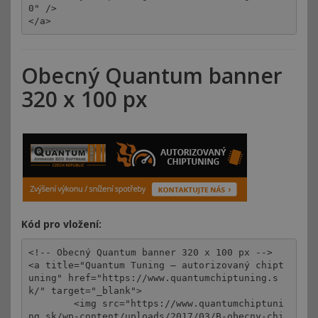
0" />

</a>
Obecný Quantum banner
320 x 100 px
Kód pro vložení:
<!-- Obecný Quantum banner 320 x 100 px -->

<a title="Quantum Tuning – autorizovaný chipt
uning" href="https://www.quantumchiptuning.s
k/" target="_blank">

	<img src="https://www.quantumchiptuni
ng.sk/wp-content/uploads/2017/03/B-obecny-chi