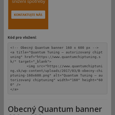
Kód pro vložení:
<!-- Obecný Quantum banner 160 x 600 px -->

<a title="Quantum Tuning – autorizovaný chipt
uning" href="https://www.quantumchiptuning.s
k/" target="_blank">

	<img src="https://www.quantumchiptuni
ng.sk/wp-content/uploads/2017/03/B-obecny-chi
ptuning-160x600.png" alt="Quantum Tuning – au
torizovaný chiptuning" width="160" height="60
0" />

</a>
Obecný Quantum banner