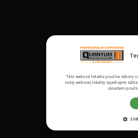
Te
Táto webová lokalita používa súbory co
našej webovej lokality vyjadrujete súhl
zásadami použív
ZOB