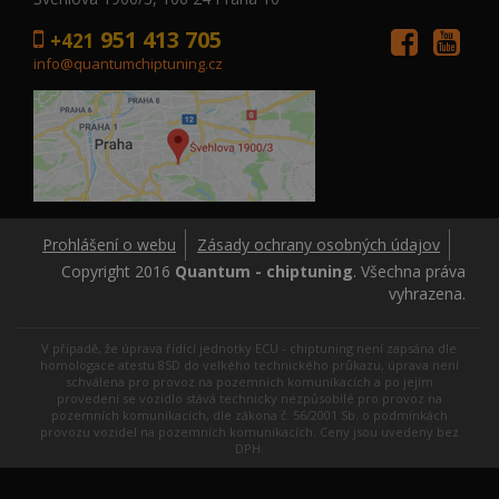
951 413 705
+421
info@quantumchiptuning.cz
Prohlášení o webu
Zásady ochrany osobných údajov
Copyright 2016
Quantum - chiptuning
. Všechna práva
vyhrazena.
V případě, že úprava řídící jednotky ECU - chiptuning není zapsána dle
homologace atestu 8SD do velkého technického průkazu, úprava není
schválena pro provoz na pozemních komunikacích a po jejím
provedení se vozidlo stává technicky nezpůsobilé pro provoz na
pozemních komunikacích, dle zákona č. 56/2001 Sb. o podmínkách
provozu vozidel na pozemních komunikacích. Ceny jsou uvedeny bez
DPH.