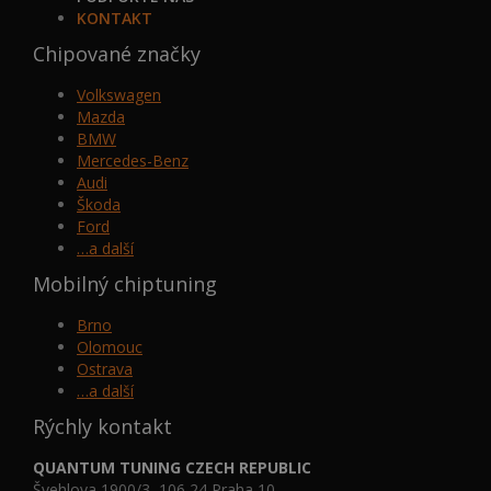
KONTAKT
Chipované značky
Volkswagen
Mazda
BMW
Mercedes-Benz
Audi
Škoda
Ford
…a další
Mobilný chiptuning
Brno
Olomouc
Ostrava
…a další
Rýchly kontakt
QUANTUM TUNING CZECH REPUBLIC
Švehlova 1900/3, 106 24 Praha 10