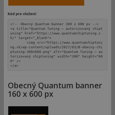
Kód pro vložení:
<!-- Obecný Quantum banner 300 x 600 px -->

<a title="Quantum Tuning – autorizovaný chipt
uning" href="https://www.quantumchiptuning.s
k/" target="_blank">

	<img src="https://www.quantumchiptuni
ng.sk/wp-content/uploads/2017/03/B-obecny-chi
ptuning-300x600.png" alt="Quantum Tuning – au
torizovaný chiptuning" width="300" height="60
0" />

</a>
Obecný Quantum banner
160 x 600 px