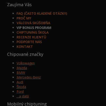
Zaujíma Vás
FAQ (ČASTO KLADENÉ OTÁZKY)
PROČ MY
VÁLCOVÁ SKÚŠOBŇA
VIP BONUS PROGRAM
CHIPTUNING ŠKOLA
RECENZE KLIENTŮ
PODPORTE NÁS
KONTAKT
Chipované značky
Volkswagen
Mazda
BMW
Mercedes-Benz
Audi
Škoda
Ford
…a další
Mobilný chiptuning