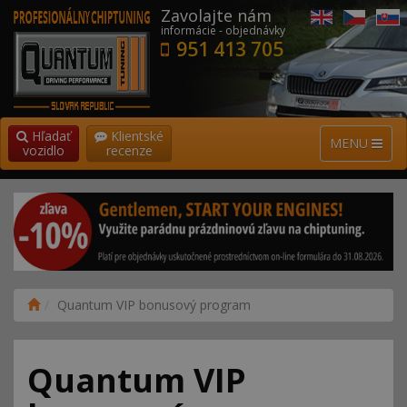
Zavolajte nám
informácie - objednávky
951 413 705
Hľadať
Klientské
MENU
vozidlo
recenze
Quantum VIP bonusový program
Quantum VIP