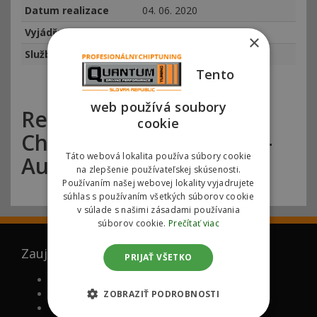
Datum realizace
04. 06. 2020
Vyjádření zákazníka
×
Služba
Chiptuning
Tento
web používá soubory
Referencie – Quantum –
cookie
Chiptuning – Bratislava –
Táto webová lokalita používa súbory cookie
Audi S6 4.0 TFSI 331kw
na zlepšenie používateľskej skúsenosti.
Používaním našej webovej lokality vyjadrujete
súhlas s používaním všetkých súborov cookie
v súlade s našimi zásadami používania
súborov cookie.
Prečítať viac
Zaujíma Vás
PRIJAŤ VŠETKO
FAQ (ČASTO KLADENÉ OTÁZKY)
PROČ MY
ZOBRAZIŤ PODROBNOSTI
VÁLCOVÁ SKÚŠOBŇA