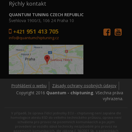
Rýchly kontakt
QUANTUM TUNING CZECH REPUBLIC
Švehlova 1900/3, 106 24 Praha 10
951 413 705
+421
info@quantumchiptuning.cz
Prohlášení o webu
Zásady ochrany osobných údajov
Copyright 2016
Quantum - chiptuning
. Všechna práva
vyhrazena.
V případě, že úprava řídící jednotky ECU - chiptuning není zapsána dle
homologace atestu 8SD do velkého technického průkazu, úprava není
schválena pro provoz na pozemních komunikacích a po jejím
provedení se vozidlo stává technicky nezpůsobilé pro provoz na
pozemních komunikacích, dle zákona č. 56/2001 Sb. o podmínkách