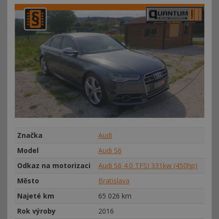
Značka
Audi
Model
Audi S6
Odkaz na motorizaci
Audi S6 4.0 TFSI 331kw (450hp)
Město
Bratislava
Najeté km
65
026 km
Rok výroby
2016