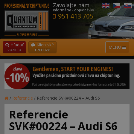
Zavolajte nám
informácie - objednávky
951 413 705
Hľadať
Klientské
MENU
vozidlo
recenze
/
Referencie
/
Referencie SVK#00224 – Audi S6
Referencie
SVK#00224 – Audi S6