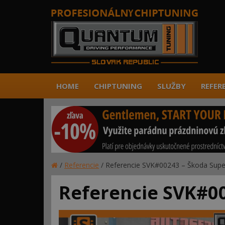
HOME
CHIPTUNING
SLUŽBY
REFER
/
Referencie
/
Referencie SVK#00243 – Škoda Supe
Referencie SVK#00