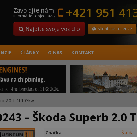
+421 951 41
Zavolajte nám
informácie - objednávky
Nájdite svoje vozidlo
Klientské recenze
ENCIE
ČLÁNKY
O NÁS
KONTAKT
rb 2.0 TDI 103kw
243 – Škoda Superb 2.0 
Značka
Škoda