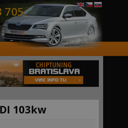
3 705
TDI 103kw