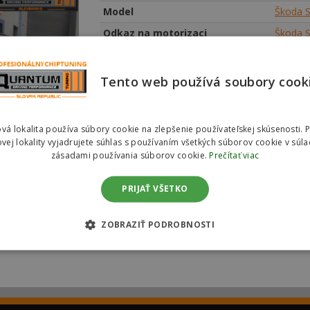
Model
Škoda S
Odkaz na motorizaci
Škoda S
Město
Oravsk
Najeté km
178
00
Tento web používá soubory cook
Rok výroby
2013
Datum realizace
16. 09.
vá lokalita používa súbory cookie na zlepšenie používateľskej skúsenosti. 
Vyjádření zákazníka
vej lokality vyjadrujete súhlas s používaním všetkých súborov cookie v súla
zásadami používania súborov cookie.
Prečítať viac
Služba
Chiptun
PRIJAŤ VŠETKO
atislava Chiptuning Škoda Sup
ZOBRAZIŤ PODROBNOSTI