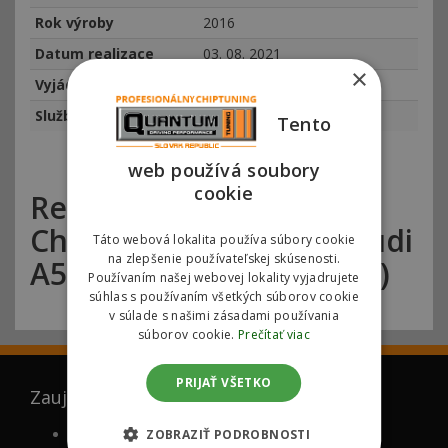
Rok výroby
2016
Datum realizace
03. 08. 2021
×
Vyjádření zákazníka
Služba
Chiptuning
Tento
web používá soubory
cookie
Referencie Quantum
Chiptuning Bratislava Audi
Táto webová lokalita používa súbory cookie
na zlepšenie používateľskej skúsenosti.
A5 2.0 TDI 140kw (190hp)
Používaním našej webovej lokality vyjadrujete
súhlas s používaním všetkých súborov cookie
v súlade s našimi zásadami používania
súborov cookie.
Prečítať viac
PRIJAŤ VŠETKO
Zaujíma Vás
FAQ (ČASTO KLADENÉ OTÁZKY)
ZOBRAZIŤ PODROBNOSTI