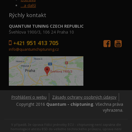
…a další
Rýchly kontakt
QUANTUM TUNING CZECH REPUBLIC
Švehlova 1900/3, 106 24 Praha 10
951 413 705
+421
info@quantumchiptuning.cz
Prohlášení o webu
Zásady ochrany osobných údajov
Copyright 2016
Quantum - chiptuning
. Všechna práva
vyhrazena.
V případě, že úprava řídící jednotky ECU - chiptuning není zapsána dle
homologace atestu 8SD do velkého technického průkazu, úprava není