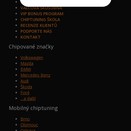
PROČ MY
VÁLCOVÁ SKÚŠOBŇA
VIP BONUS PROGRAM
CHIPTUNING ŠKOLA
RECENZE KLIENTŮ
PODPORTE NÁS
KONTAKT
Chipované značky
Volkswagen
Mazda
BMW
Mercedes-Benz
Audi
Škoda
Ford
…a další
Mobilný chiptuning
Brno
Olomouc
Ostrava