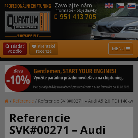
Zavolajte nám
informácie - objednávky
951 413 705
Hľadať
Klientské
MENU
vozidlo
recenze
/
Referencie
/
Referencie SVK#00271 – Audi A5 2.0 TDI 140kw
Referencie
SVK#00271 – Audi