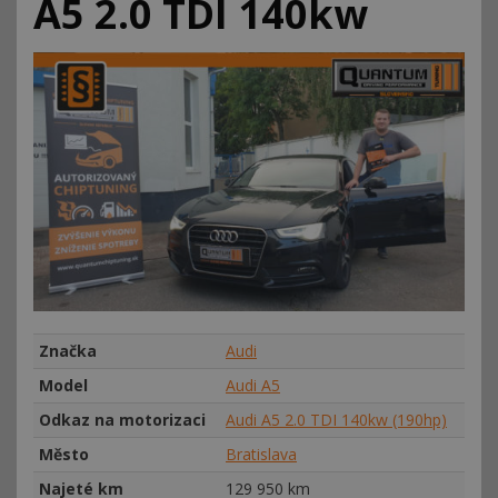
A5 2.0 TDI 140kw
Značka
Audi
Model
Audi A5
Odkaz na motorizaci
Audi A5 2.0 TDI 140kw (190hp)
Město
Bratislava
Najeté km
129
950 km