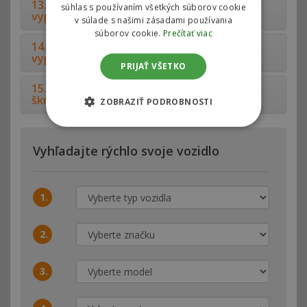
13. RPM Limiter OFF - Obmedzovač otáčok -
súhlas s používaním všetkých súborov cookie
vypnutie - vyradenie - posunutie
v súlade s našimi zásadami používania
súborov cookie.
Prečítať viac
14. ADblue EMULATOR - AdBlue OFF -
vypnutie AdBlue
PRIJAŤ VŠETKO
15. Škrtiaca klapka - Vyradenie ovládača
škrtiacej klapky
ZOBRAZIŤ PODROBNOSTI
Vyhľadajte rýchlo svoje vozidlo
1.
2.
3.