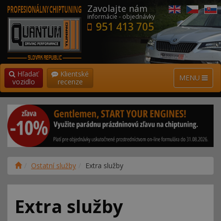
Zavolajte nám
informácie - objednávky
951 413 705
Hľadať
Klientské
MENU
vozidlo
recenze
Ostatní služby
Extra služby
Extra služby