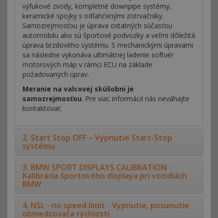
výfukové zvody, kompletné downpipe systémy,
keramické spojky s odľahčenými zotrvačníky.
Samozrejmosťou je úprava ostatných súčasťou
automobilu ako sú športové podvozky a veľmi dôležitá
úprava brzdového systému. S mechanickými úpravami
sa následne vykonáva ultimátnej ladenie softvér
motorových máp v rámci ECU na základe
požadovaných úprav.
Meranie na valcovej skúšobni je
samozrejmosťou
. Pre viac informácií nás neváhajte
kontaktovať.
2. Start Stop OFF – Vypnutie Start-Stop
systému
3. BMW SPORT DISPLAYS CALIBRATION -
Kalibrácia športového displaya pri vozidlách
BMW
4. NSL - no speed limit - Vypnutie, posunutie
obmedzovača rýchlosti