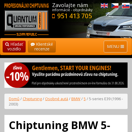
Zavolajte nám
informácie - objednávky
951 413 705
Hľadať
Klientské
MENU
vozidlo
recenze
Domů
/
Chiptuning
/
Osobné autá
/
BMW
/
5
/ 5-series E39 (1996 -
2003)
Chiptuning BMW 5-