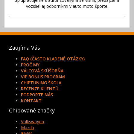
Splupracujeme s autorizovanými servismi, predajcami
vozidiel aj odborníkmi v auto moto športe.
Zaujíma Vás
FAQ (ČASTO KLADENÉ OTÁZKY)
PROČ MY
VÁLCOVÁ SKÚŠOBŇA
VIP BONUS PROGRAM
CHIPTUNING ŠKOLA
RECENZE KLIENTŮ
PODPORTE NÁS
KONTAKT
Chipované značky
Volkswagen
Mazda
BMW