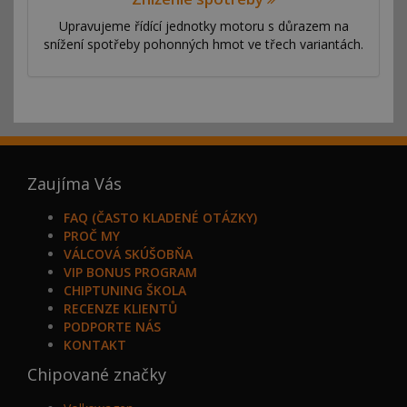
Upravujeme řídící jednotky motoru s důrazem na
snížení spotřeby pohonných hmot ve třech variantách.
Zaujíma Vás
FAQ (ČASTO KLADENÉ OTÁZKY)
PROČ MY
VÁLCOVÁ SKÚŠOBŇA
VIP BONUS PROGRAM
CHIPTUNING ŠKOLA
RECENZE KLIENTŮ
PODPORTE NÁS
KONTAKT
Chipované značky