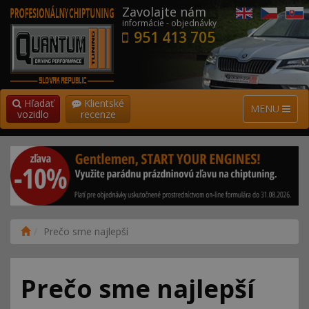
Zavolajte nám
informácie - objednávky
951 413 705
Hľadať
Klientské
MENU
vozidlo
recenze
Prečo sme najlepší
Prečo sme najlepší