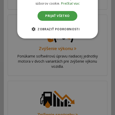
s automobilkami.
súborov cookie.
Prečítať viac
PRIJAŤ VŠETKO
ZOBRAZIŤ PODROBNOSTI
Zvýšenie výkonu
Ponúkame softwérovú úpravu riadiacej jednotky
motora v dvoch variantách pre zvýšenie výkonu
vozidla.
Zníženie spotreby