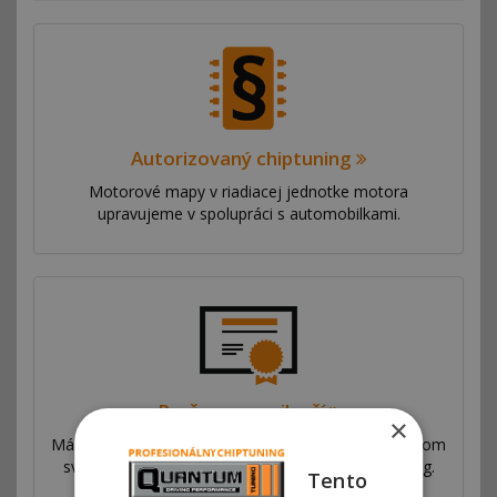
Autorizovaný chiptuning
Motorové mapy v riadiacej jednotke motora
upravujeme v spolupráci s automobilkami.
Prečo sme najlepší
×
Máme sieť pobočiek vo viac ako 53 krajinách po celom
svete. Ponúkame výhradný autorizovaný chiptuning.
Tento