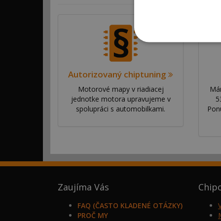
Autorizovaný chiptuning
Motorové mapy v riadiacej
Mám
jednotke motora upravujeme v
5
spolupráci s automobilkami.
Pon
Zaujíma Vás
Chip
FAQ (ČASTO KLADENÉ OTÁZKY)
PROČ MY