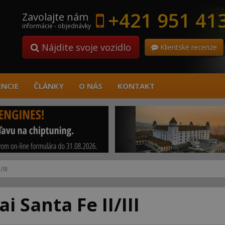
+421 951 41
Zavolajte nám
informácie - objednávky
Nájdite svoje vozidlo
Klientské recenze
ENCIE
ČLÁNKY
O NÁS
KONTAKT
III
 Santa Fe II/III