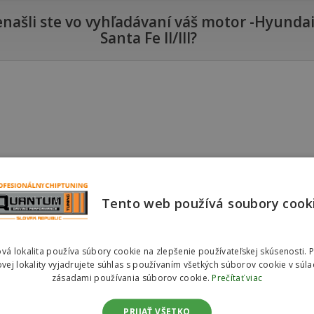
našli ste vo vyhľadávaní váš motor -Hyunda
Santa Fe II/III?
)
Tento web používá soubory cook
)
)
vá lokalita používa súbory cookie na zlepšenie používateľskej skúsenosti. 
vej lokality vyjadrujete súhlas s používaním všetkých súborov cookie v súla
)
zásadami používania súborov cookie.
Prečítať viac
)
PRIJAŤ VŠETKO