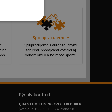
Spolupracujeme
mi
Splupracujeme s autorizovanými
é na
servismi, predajcami vozidiel aj
bni.
odborníkmi v auto moto športe.
Rýchly kontakt
QUANTUM TUNING CZECH REPUBLIC
Švehlova 1900/3, 106 24 Praha 10