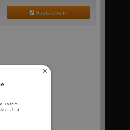
i
Napíšte nám
×
ie
Používaním
de s našimi