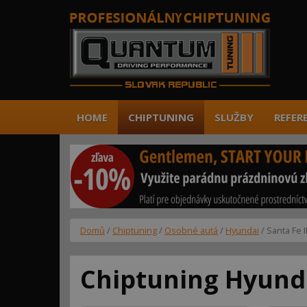
HOME
CHIPTUNING
SLUŽBY
REFER
Domů
/
Chiptuning
/
Osobné autá
/
Hyundai
/ Santa Fe II/
Chiptuning Hyundai