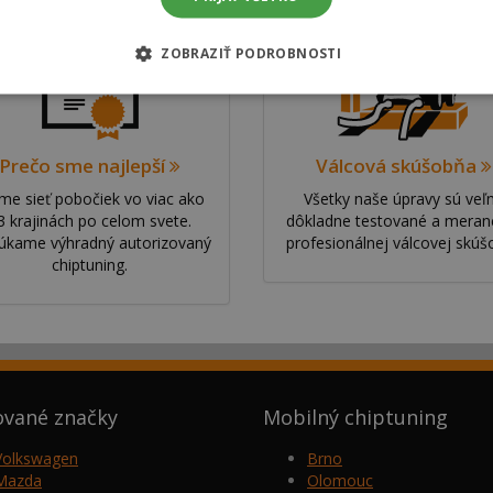
ZOBRAZIŤ PODROBNOSTI
Prečo sme najlepší
Válcová skúšobňa
e sieť pobočiek vo viac ako
Všetky naše úpravy sú veľ
3 krajinách po celom svete.
dôkladne testované a meran
úkame výhradný autorizovaný
profesionálnej válcovej skúšo
chiptuning.
ované značky
Mobilný chiptuning
Volkswagen
Brno
Mazda
Olomouc