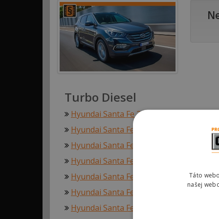
Ne
Turbo Diesel
Hyundai Santa Fe 2.0 CRDi 107kw (145hp
Hyundai Santa Fe 2.0 CRDi 83kw (113hp)
Hyundai Santa Fe 2.0 CRDi 92kw (125hp)
Hyundai Santa Fe 2.2 CRDi 110kw (150hp
Hyundai Santa Fe 2.2 CRDi 114kw (155hp
Táto webo
našej webo
Hyundai Santa Fe 2.2 CRDi 145kw (197hp
Hyundai Santa Fe 2.2 CRDi 147kw (200hp