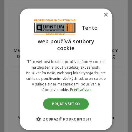
×
Tento
web používá soubory
Prečo sme najlepší
cookie
Máme sieť pobočiek vo viac ako 53 krajinách po celom
svete. Ponúkame výhradný autorizovaný chiptuning.
Táto webová lokalita používa súbory cookie
na zlepšenie používateľskej skúsenosti.
Používaním našej webovej lokality vyjadrujete
súhlas s používaním všetkých súborov cookie
v súlade s našimi zásadami používania
súborov cookie.
Prečítať viac
PRIJAŤ VŠETKO
Válcová skúšobňa
Všetky naše úpravy sú veľmi dôkladne testované a
ZOBRAZIŤ PODROBNOSTI
merané na profesionálnej válcovej skúšobni.