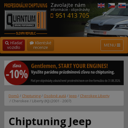
Zavolajte nám
informácie - objednávky
951 413 705
Hľadať
Klientské
MENU
vozidlo
recenze
Domů
/
Chiptuning
/
Osobné autá
/
Jeep
/
Cherokee Liberty
/ Cherokee / Liberty (KJ) (2001 - 2007)
Chiptuning Jeep