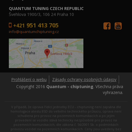
QUANTUM TUNING CZECH REPUBLIC
Švehlova 1900/3, 106 24 Praha 10
951 413 705
+421
info@quantumchiptuning.cz
Prohlášení o webu
Zásady ochrany osobných údajov
Copyright 2016
Quantum - chiptuning
. Všechna práva
vyhrazena.
V případě, že úprava řídící jednotky ECU - chiptuning není zapsána dle
homologace atestu 8SD do velkého technického průkazu, úprava není
schválena pro provoz na pozemních komunikacích a po jejím
provedení se vozidlo stává technicky nezpůsobilé pro provoz na
pozemních komunikacích, dle zákona č. 56/2001 Sb. o podmínkách
provozu vozidel na pozemních komunikacích. Ceny jsou uvedeny bez