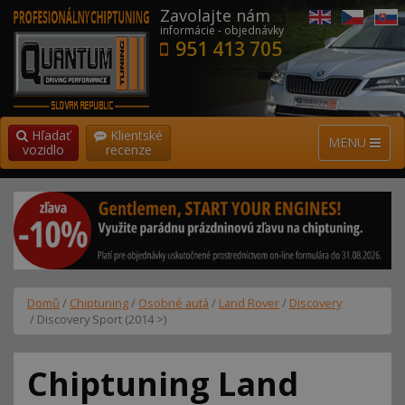
Zavolajte nám
informácie - objednávky
951 413 705
Hľadať
Klientské
MENU
vozidlo
recenze
Domů
/
Chiptuning
/
Osobné autá
/
Land Rover
/
Discovery
/ Discovery Sport (2014 >)
Chiptuning Land