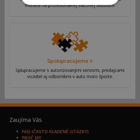
merané na profesionálnej válcovej skúšobni.
Spolupracujeme
Splupracujeme s autorizovanými servismi, predajcami
vozidiel aj odborníkmi v auto moto športe.
Zaujíma Vás
FAQ (ČASTO KLADENÉ OTÁZKY)
PROČ MY