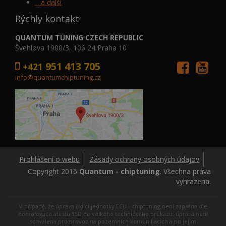
…a další
Rýchly kontakt
QUANTUM TUNING CZECH REPUBLIC
Švehlova 1900/3, 106 24 Praha 10
951 413 705
+421
info@quantumchiptuning.cz
Prohlášení o webu
Zásady ochrany osobných údajov
Copyright 2016
Quantum - chiptuning
. Všechna práva
vyhrazena.
V případě, že úprava řídící jednotky ECU - chiptuning není zapsána dle
homologace atestu 8SD do velkého technického průkazu, úprava není
schválena pro provoz na pozemních komunikacích a po jejím