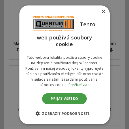
×
Tento
Prečo sme najlepší
web používá soubory
cookie
Máme sieť pobočiek vo viac ako 53 krajinách po celom
svete. Ponúkame výhradný autorizovaný chiptuning.
Táto webová lokalita používa súbory cookie
na zlepšenie používateľskej skúsenosti.
Používaním našej webovej lokality vyjadrujete
súhlas s používaním všetkých súborov cookie
v súlade s našimi zásadami používania
súborov cookie.
Prečítať viac
PRIJAŤ VŠETKO
Válcová skúšobňa
Všetky naše úpravy sú veľmi dôkladne testované a
ZOBRAZIŤ PODROBNOSTI
merané na profesionálnej válcovej skúšobni.