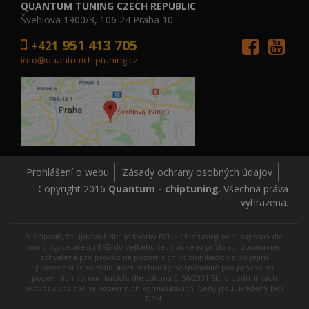
QUANTUM TUNING CZECH REPUBLIC
Švehlova 1900/3, 106 24 Praha 10
951 413 705
+421
info@quantumchiptuning.cz
Prohlášení o webu
Zásady ochrany osobných údajov
Copyright 2016
Quantum - chiptuning
. Všechna práva
vyhrazena.
V případě, že úprava řídící jednotky ECU - chiptuning není zapsána dle
homologace atestu 8SD do velkého technického průkazu, úprava není
schválena pro provoz na pozemních komunikacích a po jejím
provedení se vozidlo stává technicky nezpůsobilé pro provoz na
pozemních komunikacích, dle zákona č. 56/2001 Sb. o podmínkách
provozu vozidel na pozemních komunikacích. Ceny jsou uvedeny bez
DPH.