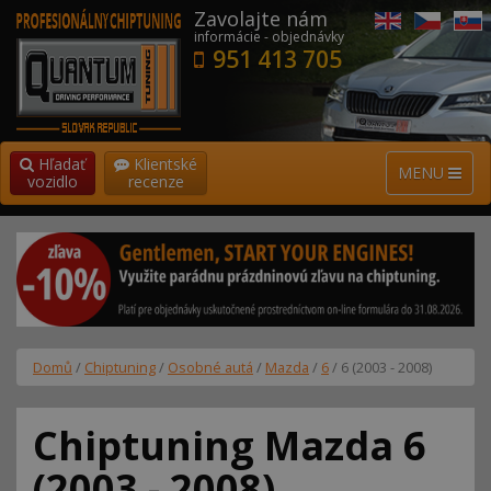
Zavolajte nám
informácie - objednávky
951 413 705
Hľadať
Klientské
MENU
vozidlo
recenze
Domů
/
Chiptuning
/
Osobné autá
/
Mazda
/
6
/ 6 (2003 - 2008)
Chiptuning Mazda 6
(2003 - 2008)