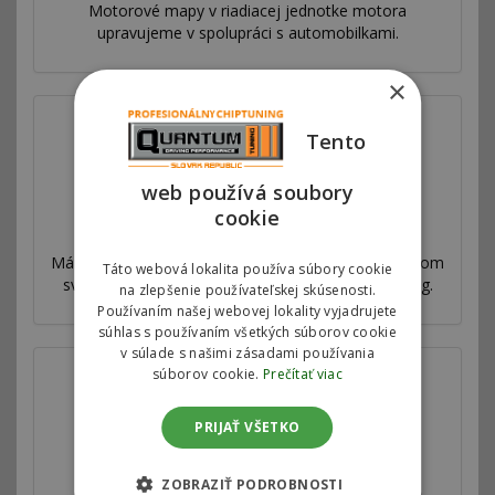
Motorové mapy v riadiacej jednotke motora
upravujeme v spolupráci s automobilkami.
×
Tento
web používá soubory
cookie
Prečo sme najlepší
Máme sieť pobočiek vo viac ako 53 krajinách po celom
Táto webová lokalita používa súbory cookie
svete. Ponúkame výhradný autorizovaný chiptuning.
na zlepšenie používateľskej skúsenosti.
Používaním našej webovej lokality vyjadrujete
súhlas s používaním všetkých súborov cookie
v súlade s našimi zásadami používania
súborov cookie.
Prečítať viac
PRIJAŤ VŠETKO
Válcová skúšobňa
ZOBRAZIŤ PODROBNOSTI