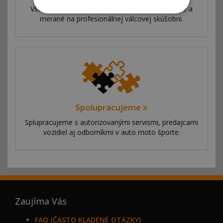
Všetky naše úpravy sú veľmi dôkladne testované a
merané na profesionálnej válcovej skúšobni.
Spolupracujeme
Splupracujeme s autorizovanými servismi, predajcami
vozidiel aj odborníkmi v auto moto športe.
Zaujíma Vás
FAQ (ČASTO KLADENÉ OTÁZKY)