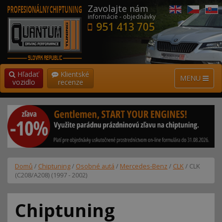
Zavolajte nám
informácie - objednávky
951 413 705
Hľadať
Klientské
MENU
vozidlo
recenze
Domů
/
Chiptuning
/
Osobné autá
/
Mercedes-Benz
/
CLK
/ CLK
(C208/A208) (1997 - 2002)
Chiptuning