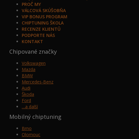
PROČ MY
VÁLCOVÁ SKÚŠOBŇA
VIP BONUS PROGRAM
CHIPTUNING ŠKOLA
RECENZE KLIENTŮ
PODPORTE NÁS
KONTAKT
Chipované značky
Volkswagen
Mazda
BMW
Mercedes-Benz
Audi
Škoda
Ford
…a další
Mobilný chiptuning
Brno
Olomouc