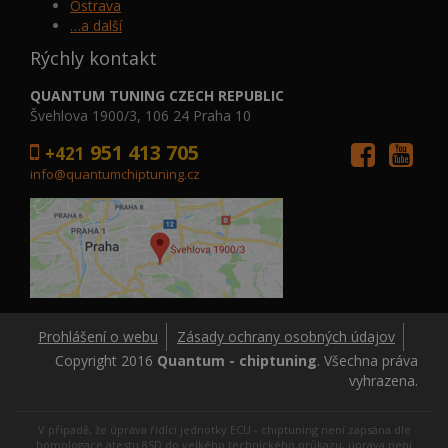
Ostrava
…a další
Rýchly kontakt
QUANTUM TUNING CZECH REPUBLIC
Švehlova 1900/3, 106 24 Praha 10
951 413 705
+421
info@quantumchiptuning.cz
Prohlášení o webu
Zásady ochrany osobných údajov
Copyright 2016
Quantum - chiptuning
. Všechna práva
vyhrazena.
V případě, že úprava řídící jednotky ECU - chiptuning není zapsána dle
homologace atestu 8SD do velkého technického průkazu, úprava není