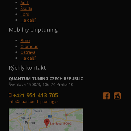
Audi
Škoda
Ford
…a další
Mobilný chiptuning
Brno
Olomouc
Ostrava
…a další
Rýchly kontakt
QUANTUM TUNING CZECH REPUBLIC
Švehlova 1900/3, 106 24 Praha 10
951 413 705
+421
info@quantumchiptuning.cz