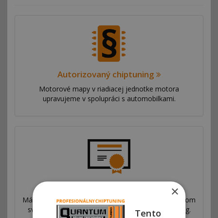
Autorizovaný chiptuning
Motorové mapy v riadiacej jednotke motora
upravujeme v spolupráci s automobilkami.
Prečo sme najlepší
×
Máme sieť pobočiek vo viac ako 53 krajinách po celom
svete. Ponúkame výhradný autorizovaný chiptuning.
Tento