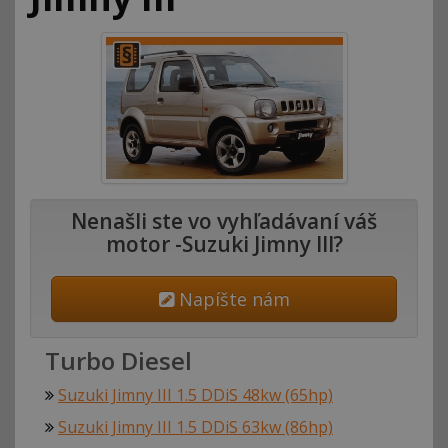
Nenašli ste vo vyhľadávaní váš
motor -Suzuki Jimny III?
Napíšte nám
Turbo Diesel
Suzuki Jimny III 1.5 DDiS 48kw (65hp)
Suzuki Jimny III 1.5 DDiS 63kw (86hp)