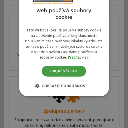
web používá soubory
cookie
Táto webová lokalita používa súbory cookie
na zlepšenie používateľskej skúsenosti.
Používaním našej webovej lokality vyjadrujete
Válcová skúšobňa
súhlas s používaním všetkých súborov cookie
v súlade s našimi zásadami používania
Všetky naše úpravy sú veľmi dôkladne testované a
súborov cookie.
Prečítať viac
merané na profesionálnej válcovej skúšobni.
PRIJAŤ VŠETKO
ZOBRAZIŤ PODROBNOSTI
Spolupracujeme
Splupracujeme s autorizovanými servismi, predajcami
vozidiel aj odborníkmi v auto moto športe.