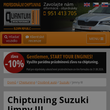
Zavolajte nám
informácie - objednávky
951 413 705
Hľadať
Klientské
MENU
vozidlo
recenze
Domů
/
Chiptuning
/
Osobné autá
/
Suzuki
/ Jimny III
Chiptuning Suzuki
Jimny III