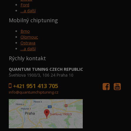
Ford
…a další
Mobilný chiptuning
Brno
Olomouc
Ostrava
…a další
Rýchly kontakt
QUANTUM TUNING CZECH REPUBLIC
Švehlova 1900/3, 106 24 Praha 10
951 413 705
+421
info@quantumchiptuning.cz