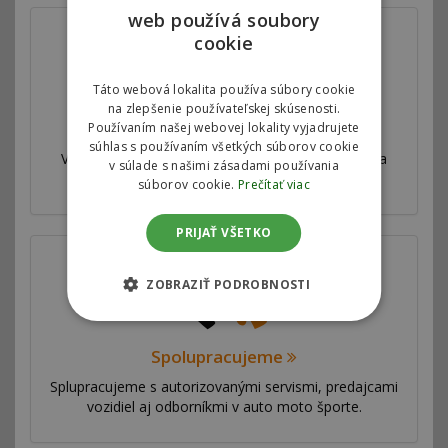
web používá soubory
cookie
Táto webová lokalita používa súbory cookie
na zlepšenie používateľskej skúsenosti.
Válcová skúšobňa
Používaním našej webovej lokality vyjadrujete
súhlas s používaním všetkých súborov cookie
Všetky naše úpravy sú veľmi dôkladne testované a
v súlade s našimi zásadami používania
merané na profesionálnej válcovej skúšobni.
súborov cookie.
Prečítať viac
PRIJAŤ VŠETKO
ZOBRAZIŤ PODROBNOSTI
Spolupracujeme
Splupracujeme s autorizovanými servismi, predajcami
vozidiel aj odborníkmi v auto moto športe.