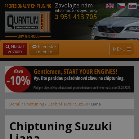
Zavolajte nám
informácie - objednávky
951 413 705
Hľadať
Klientské
MENU
vozidlo
recenze
Domů
/
Chiptuning
/
Osobné autá
/
Suzuki
/ Liana
Chiptuning Suzuki
Liana