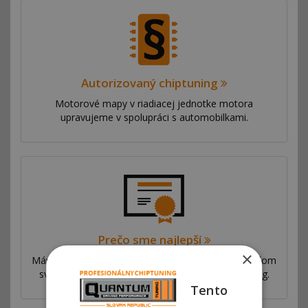
Autorizovaný chiptuning
Motorové mapy v riadiacej jednotke motora
upravujeme v spolupráci s automobilkami.
Prečo sme najlepší
×
Máme sieť pobočiek vo viac ako 53 krajinách po celom
svete. Ponúkame výhradný autorizovaný chiptuning.
Tento