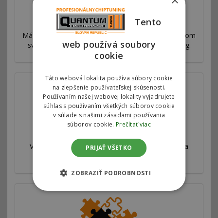
Prečo sme najlepší
Tento
Máme sieť pobočiek vo viac ako 53 krajinách po celom
web používá soubory
svete. Ponúkame výhradný autorizovaný chiptuning.
cookie
Táto webová lokalita používa súbory cookie
na zlepšenie používateľskej skúsenosti.
Používaním našej webovej lokality vyjadrujete
súhlas s používaním všetkých súborov cookie
v súlade s našimi zásadami používania
súborov cookie.
Prečítať viac
Válcová skúšobňa
Všetky naše úpravy sú veľmi dôkladne testované a
PRIJAŤ VŠETKO
merané na profesionálnej válcovej skúšobni.
ZOBRAZIŤ PODROBNOSTI