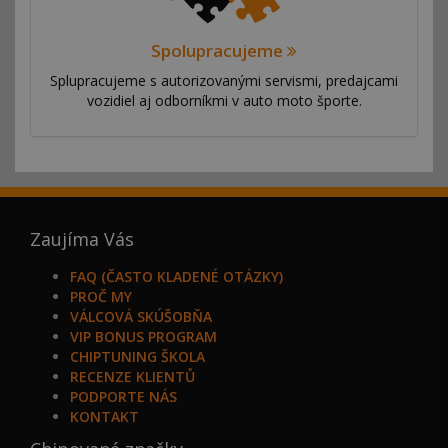
Spolupracujeme
Splupracujeme s autorizovanými servismi, predajcami
vozidiel aj odborníkmi v auto moto športe.
Zaujíma Vás
FAQ (ČASTO KLADENÉ OTÁZKY)
PROČ MY
VÁLCOVÁ SKÚŠOBŇA
VIP BONUS PROGRAM
CHIPTUNING ŠKOLA
RECENZE KLIENTŮ
PODPORTE NÁS
KONTAKT