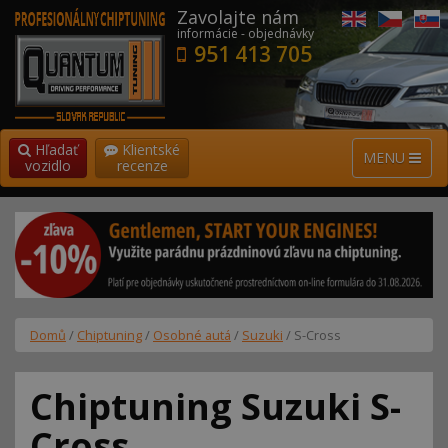
Zavolajte nám
informácie - objednávky
951 413 705
Hľadať
Klientské
MENU
vozidlo
recenze
Domů
/
Chiptuning
/
Osobné autá
/
Suzuki
/ S-Cross
Chiptuning Suzuki S-
Cross