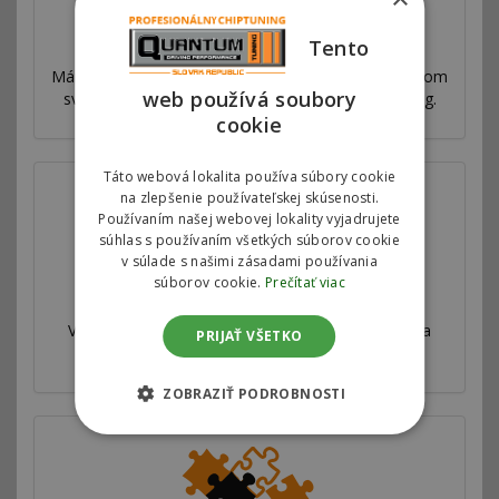
Prečo sme najlepší
Tento
Máme sieť pobočiek vo viac ako 53 krajinách po celom
web používá soubory
svete. Ponúkame výhradný autorizovaný chiptuning.
cookie
Táto webová lokalita používa súbory cookie
na zlepšenie používateľskej skúsenosti.
Používaním našej webovej lokality vyjadrujete
súhlas s používaním všetkých súborov cookie
v súlade s našimi zásadami používania
súborov cookie.
Prečítať viac
Válcová skúšobňa
Všetky naše úpravy sú veľmi dôkladne testované a
PRIJAŤ VŠETKO
merané na profesionálnej válcovej skúšobni.
ZOBRAZIŤ PODROBNOSTI