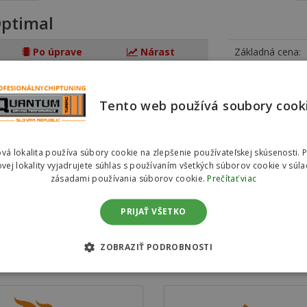
ptimal
Po úprave
Nárast
Základná cena:
457 KW
45 KW
Zľava (%):
765 Nm
115 Nm
Ušetríte:
Tento web používá soubory cook
Konečná cena:
vá lokalita používa súbory cookie na zlepšenie používateľskej skúsenosti. 
Vy
vej lokality vyjadrujete súhlas s používaním všetkých súborov cookie v súla
zásadami používania súborov cookie.
Prečítať viac
treby paliva zvoľte
ECONOMY chip
.
PRIJAŤ VŠETKO
ZOBRAZIŤ PODROBNOSTI
g