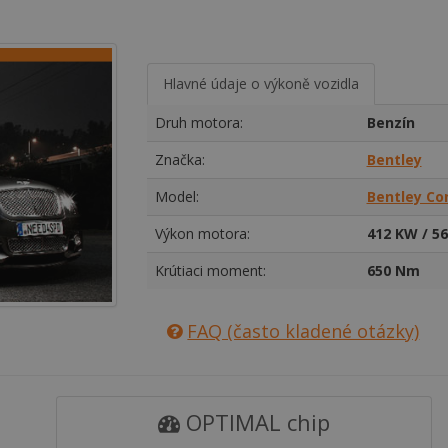
Hlavné údaje o výkoně vozidla
Druh motora:
Benzín
Značka:
Bentley
Model:
Bentley Con
Výkon motora:
412 KW / 56
Krútiaci moment:
650 Nm
FAQ (často kladené otázky)
OPTIMAL chip