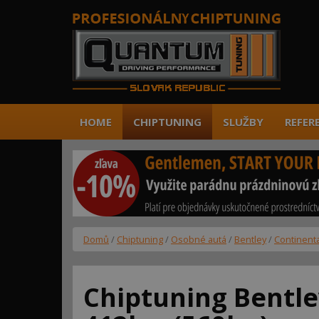
HOME
CHIPTUNING
SLUŽBY
REFER
Domů
/
Chiptuning
/
Osobné autá
/
Bentley
/
Continenta
Chiptuning Bentle