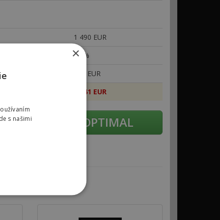
1
490 EUR
×
10 %
149 EUR
ie
1
341 EUR
Používaním
žiadať úpravu OPTIMAL
de s našimi