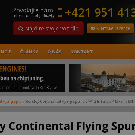
+421 951 41
Zavolajte nám
informácie - objednávky
Nájdite svoje vozidlo
Klientské recenze
ENCIE
ČLÁNKY
O NÁS
KONTAKT
l Flying Spur
/ Bentley Continental Flying Spur 6.0 W12 BiTurbo 412kw (560h
y Continental Flying Spu