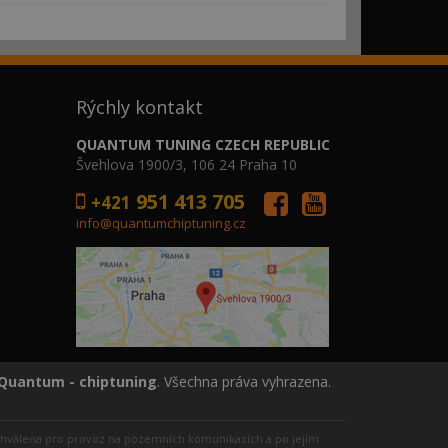
Rýchly kontakt
QUANTUM TUNING CZECH REPUBLIC
Švehlova 1900/3, 106 24 Praha 10
951 413 705
+421
info@quantumchiptuning.cz
Quantum - chiptuning
. Všechna práva vyhrazena.
schválena pro provoz na pozemních komunikacích a po jejím