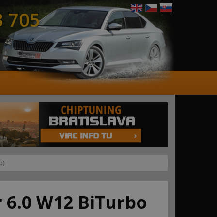
3 705
p)
r 6.0 W12 BiTurbo