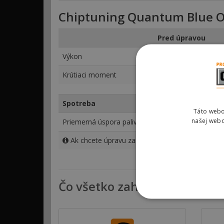
Chiptuning Quantum Blue O
Pred úpravou
Výkon
412 KW
Krútiaci moment
650 Nm
Spotreba
Optimal Eco
Táto webo
našej webo
Priemerná úspora paliva
5 %
Ak chcete úpravu zameranú viac na zníženie spo
Čo všetko zahŕňa chiptunin