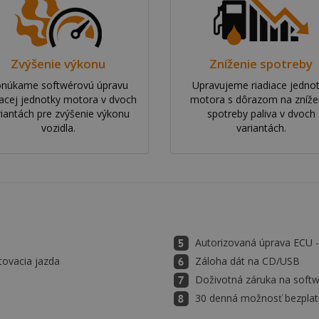
Zvýšenie výkonu
Zníženie spotreby
núkame softwérovú úpravu
Upravujeme riadiace jedno
iacej jednotky motora v dvoch
motora s dôrazom na zníže
riantách pre zvýšenie výkonu
spotreby paliva v dvoch
vozidla.
variantách.
Autorizovaná úprava ECU
tovacia jazda
Záloha dát na CD/USB
Doživotná záruka na soft
30 denná možnosť bezplatn