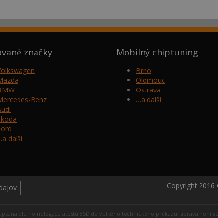
ované značky
Mobilný chiptuning
Volkswagen
Brno
Mazda
Olomouc
BMW
Ostrava
Mercedes-Benz
…a další
Audi
Škoda
Ford
…a další
Copyright 2016
dajov
ní zapsána dle homologace atestu 8SD do velkého technického průkazu, úprava není 