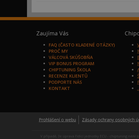
Zaujíma Vás
Chip
FAQ (ČASTO KLADENÉ OTÁZKY)
PROČ MY
VÁLCOVÁ SKÚŠOBŇA
VIP BONUS PROGRAM
CHIPTUNING ŠKOLA
RECENZE KLIENTŮ
PODPORTE NÁS
KONTAKT
Prohlášení o webu
Zásady ochrany osobných ú
V případě, že úprava řídící jednotky ECU - chiptuning ne