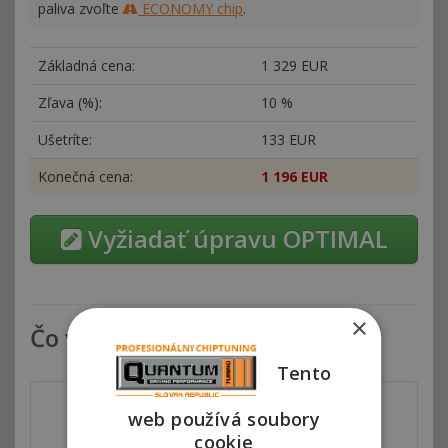
paliva zvoľte
ECONOMY chip
.
Základná cena:
1
329 EUR
Zľava (%):
10 %
Ušetríte:
133 EUR
Konečná cena:
1
196 EUR
Vyžiadať úpravu OPTIMAL
×
Čo všetko zahŕňa chiptuning
Tento
web používá soubory
cookie