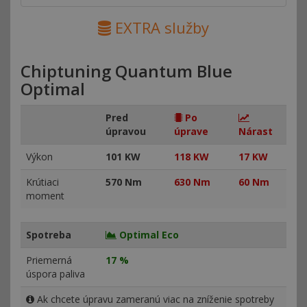
EXTRA služby
Chiptuning Quantum Blue
Optimal
Pred
Po
úpravou
úprave
Nárast
Výkon
101 KW
118 KW
17 KW
Krútiaci
570 Nm
630 Nm
60 Nm
moment
Spotreba
Optimal Eco
Priemerná
17 %
úspora paliva
Ak chcete úpravu zameranú viac na zníženie spotreby