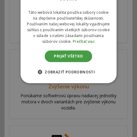
Táto webová lokalita používa súbory cookie
Autorizovaný chiptuning
na zlepšenie používateľskej skúsenosti.
Používaním našej webovej lokality vyjadrujete
Motorové mapy v riadiacej jednotke motora
súhlas s používaním všetkých súborov cookie
upravujeme v spolupráci s automobilkami.
v súlade s našimi zásadami používania
súborov cookie.
Prečítať viac
PRIJAŤ VŠETKO
ZOBRAZIŤ PODROBNOSTI
Zvýšenie výkonu
Ponúkame softwérovú úpravu riadiacej jednotky
motora v dvoch variantách pre zvýšenie výkonu
vozidla.