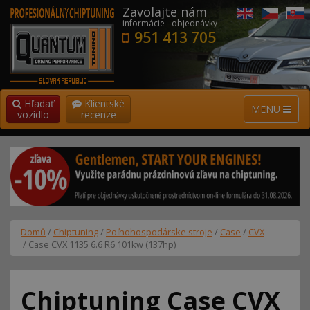
Zavolajte nám
informácie - objednávky
951 413 705
Hľadať
Klientské
MENU
vozidlo
recenze
Domů
/
Chiptuning
/
Poľnohospodárske stroje
/
Case
/
CVX
/ Case CVX 1135 6.6 R6 101kw (137hp)
Chiptuning Case CVX