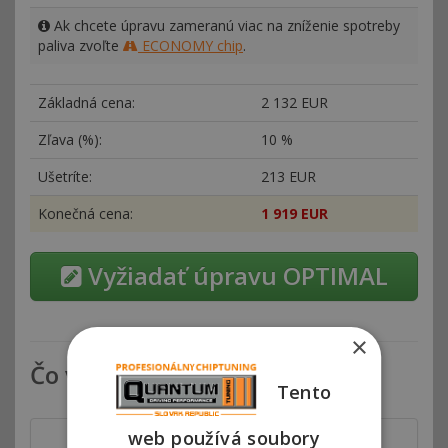
Ak chcete úpravu zameranú viac na zníženie spotreby
paliva zvoľte
ECONOMY chip
.
Základná cena:
2
132 EUR
Zľava (%):
10 %
Ušetríte:
213 EUR
Konečná cena:
1
919 EUR
Vyžiadať úpravu OPTIMAL
×
Čo všetko zahŕňa chiptuning
Tento
web používá soubory