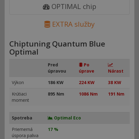
OPTIMAL chip
EXTRA služby
Chiptuning Quantum Blue
Optimal
Pred
Po
úpravou
úprave
Nárast
Výkon
186 KW
224 KW
38 KW
Krútiaci
895 Nm
1086 Nm
191 Nm
moment
Spotreba
Optimal Eco
Priemerná
17 %
úspora paliva