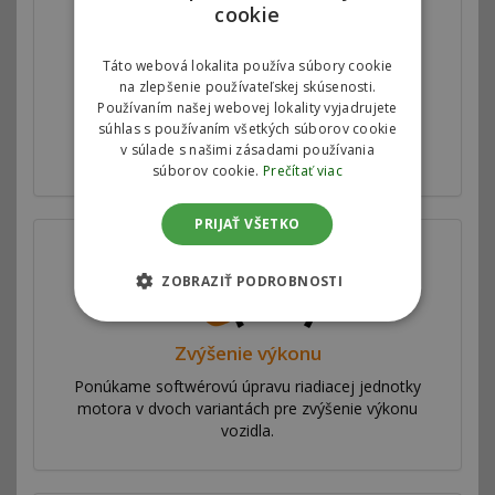
cookie
Táto webová lokalita používa súbory cookie
na zlepšenie používateľskej skúsenosti.
Autorizovaný chiptuning
Používaním našej webovej lokality vyjadrujete
súhlas s používaním všetkých súborov cookie
Motorové mapy v riadiacej jednotke motora
v súlade s našimi zásadami používania
upravujeme v spolupráci s automobilkami.
súborov cookie.
Prečítať viac
PRIJAŤ VŠETKO
ZOBRAZIŤ PODROBNOSTI
Zvýšenie výkonu
Ponúkame softwérovú úpravu riadiacej jednotky
motora v dvoch variantách pre zvýšenie výkonu
vozidla.