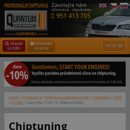
Zavolajte nám
informácie - objednávky
951 413 705
Hľadať
Klientské
MENU
vozidlo
recenze
Domů
/
Chiptuning
/
Poľnohospodárske stroje
/
Caterpillar
/
3126
/
3126B
/ Caterpillar 3126 7.2 186kw (253hp)
Chiptuning