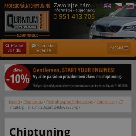
Zavolajte nám
informácie - objednávky
951 413 705
Hľadať
Klientské
MENU
vozidlo
recenze
Domů
/
Chiptuning
/
Poľnohospodárske stroje
/
Caterpillar
/
C7
/ Caterpillar C7 7.2 Acert 246kw (335hp)
Chiptuning