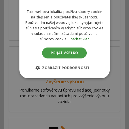
Táto webová lokalita používa súbory cookie
Autorizovaný chiptuning
na zlepšenie používateľskej skúsenosti.
Používaním našej webovej lokality vyjadrujete
Motorové mapy v riadiacej jednotke motora
súhlas s používaním všetkých súborov cookie
upravujeme v spolupráci s automobilkami.
v súlade s našimi zásadami používania
súborov cookie.
Prečítať viac
PRIJAŤ VŠETKO
ZOBRAZIŤ PODROBNOSTI
Zvýšenie výkonu
Ponúkame softwérovú úpravu riadiacej jednotky
motora v dvoch variantách pre zvýšenie výkonu
vozidla.