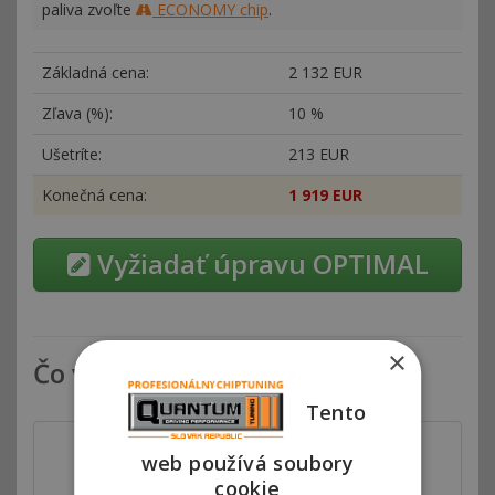
paliva zvoľte
ECONOMY chip
.
Základná cena:
2
132 EUR
Zľava (%):
10 %
Ušetríte:
213 EUR
Konečná cena:
1
919 EUR
Vyžiadať úpravu OPTIMAL
×
Čo všetko zahŕňa chiptuning
Tento
web používá soubory
cookie