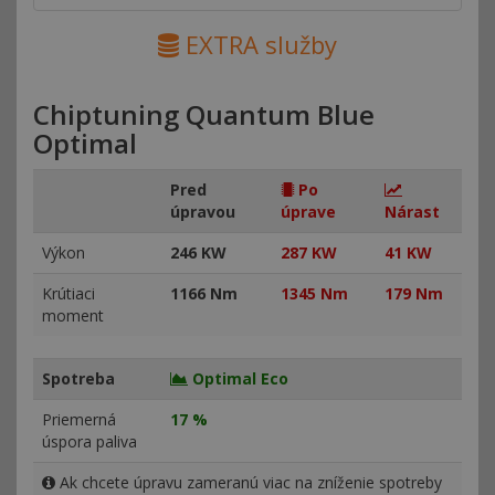
EXTRA služby
Chiptuning Quantum Blue
Optimal
Pred
Po
úpravou
úprave
Nárast
Výkon
246 KW
287 KW
41 KW
Krútiaci
1166 Nm
1345 Nm
179 Nm
moment
Spotreba
Optimal Eco
Priemerná
17 %
úspora paliva
Ak chcete úpravu zameranú viac na zníženie spotreby