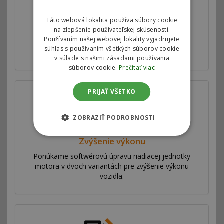
Táto webová lokalita používa súbory cookie
Autorizovaný chiptuning
na zlepšenie používateľskej skúsenosti.
Používaním našej webovej lokality vyjadrujete
Motorové mapy v riadiacej jednotke motora
súhlas s používaním všetkých súborov cookie
upravujeme v spolupráci s automobilkami.
v súlade s našimi zásadami používania
súborov cookie.
Prečítať viac
PRIJAŤ VŠETKO
ZOBRAZIŤ PODROBNOSTI
Zvýšenie výkonu
Ponúkame softwérovú úpravu riadiacej jednotky
motora v dvoch variantách pre zvýšenie výkonu
vozidla.