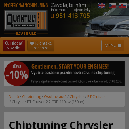
Zavolajte nám
informácie - objednávky
951 413 705
Hľadať
Klientské
MENU
vozidlo
recenze
Domů
/
Chiptuning
/
Osobné autá
/
Chrysler
/
PT Cruiser
/ Chrysler PT Cruiser 2.2 CRD 110kw (150hp)
Chiptuning Chrysler