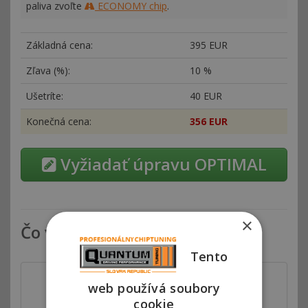
paliva zvoľte
ECONOMY chip
.
Základná cena:
395 EUR
Zľava (%):
10 %
Ušetríte:
40 EUR
Konečná cena:
356 EUR
Vyžiadať úpravu OPTIMAL
×
Čo všetko zahŕňa chiptuning
Tento
web používá soubory
cookie