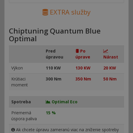
EXTRA služby
Chiptuning Quantum Blue
Optimal
Pred
Po
úpravou
úprave
Nárast
Výkon
110 KW
130 KW
20 KW
Krútiaci
300 Nm
350 Nm
50 Nm
moment
Spotreba
Optimal Eco
Priemerná
15 %
úspora paliva
Ak chcete úpravu zameranú viac na zníženie spotreby