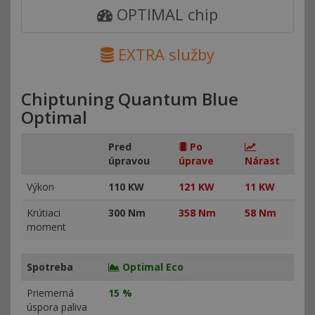
OPTIMAL chip
EXTRA služby
Chiptuning Quantum Blue
Optimal
Pred
Po
úpravou
úprave
Nárast
Výkon
110 KW
121 KW
11 KW
Krútiaci
300 Nm
358 Nm
58 Nm
moment
Spotreba
Optimal Eco
Priemerná
15 %
úspora paliva