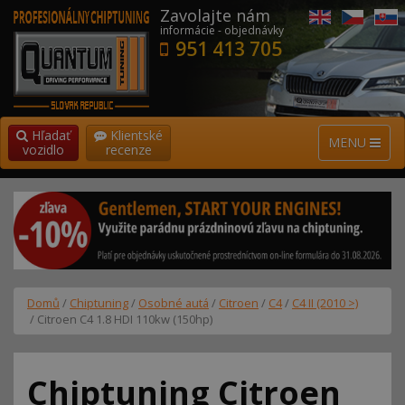
Zavolajte nám
informácie - objednávky
951 413 705
Hľadať
Klientské
MENU
vozidlo
recenze
Domů
/
Chiptuning
/
Osobné autá
/
Citroen
/
C4
/
C4 II (2010 >)
/ Citroen C4 1.8 HDI 110kw (150hp)
Chiptuning Citroen