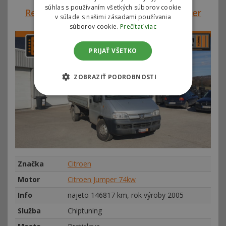
súhlas s používaním všetkých súborov cookie
Referencie SVK#00221 – Citroen Jumper
v súlade s našimi zásadami používania
74kw
súborov cookie.
Prečítať viac
PRIJAŤ VŠETKO
ZOBRAZIŤ PODROBNOSTI
Značka
Citroen
Motor
Citroen Jumper 74kw
Info
najeto 146817 km, rok výroby 2005
Služba
Chiptuning