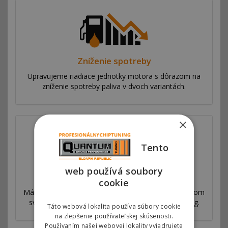
Zníženie spotreby
Upravujeme riadiace jednotky motora s dôrazom na
zníženie spotreby paliva v dvoch variantách.
×
Tento
web používá soubory
Prečo sme najlepší
cookie
Máme sieť pobočiek vo viac ako 53 krajinách po celom
svete. Ponúkame výhradný autorizovaný chiptuning.
Táto webová lokalita používa súbory cookie
na zlepšenie používateľskej skúsenosti.
Používaním našej webovej lokality vyjadrujete