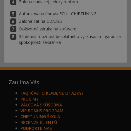
Záloha riadiacej jednky motora
Autorizovaná úprava ECU - CHIPTUNING
Záloha dát na CD/USB
Doživotná záruka na software
30 denná možnosť bezplatného vyskúšania - garancia
spokojnosti zákazníka
Zaujíma Vás
FAQ (ČASTO KLADENÉ OTÁZKY)
PROČ MY
VÁLCOVÁ SKÚŠOBŇA
VIP BONUS PROGRAM
CHIPTUNING ŠKOLA
RECENZE KLIENTŮ
PODPORTE NÁS