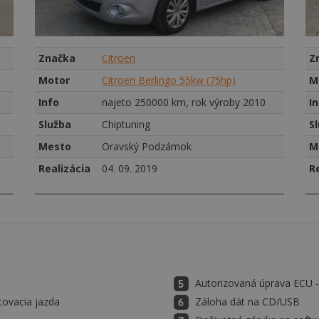
Značka
Citroen
Z
Motor
Citroen Berlingo 55kw (75hp)
M
Info
najeto 250000 km, rok výroby 2010
I
Služba
Chiptuning
S
Mesto
Oravský Podzámok
M
Realizácia
04. 09. 2019
R
Autorizovaná úprava ECU
tovacia jazda
Záloha dát na CD/USB