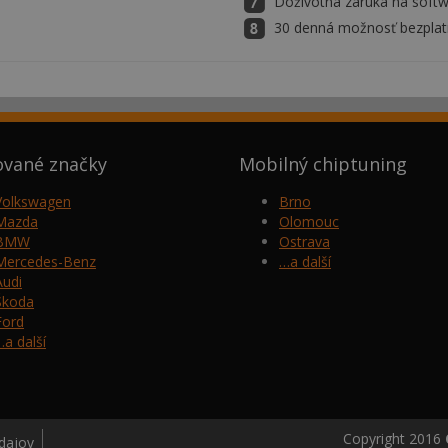
Doživotná záruka na soft
30 denná možnosť bezplatn
ované značky
Mobilný chiptuning
Volkswagen
Brno
Mazda
Olomouc
BMW
Ostrava
Mercedes-Benz
…a další
Audi
Škoda
Ford
…a další
Copyright 2016
dajov