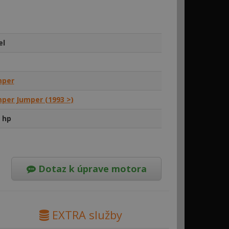
el
mper
mper Jumper (1993 >)
 hp
Dotaz k úprave motora
EXTRA služby