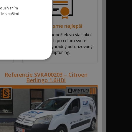
Používaním
de s našimi
Prečo sme najlepší
tky
Máme sieť pobočiek vo viac ako
nie
53 krajinách po celom svete.
Ponúkame výhradný autorizovaný
chiptuning.
Referencie SVK#00203 – Citroen
Berlingo 1.6HDi