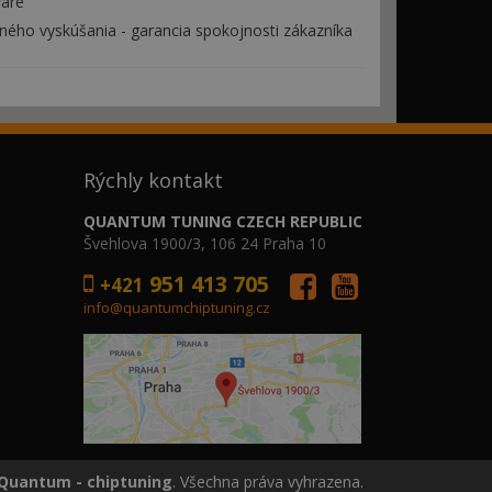
ware
ého vyskúšania - garancia spokojnosti zákazníka
Rýchly kontakt
QUANTUM TUNING CZECH REPUBLIC
Švehlova 1900/3, 106 24 Praha 10
951 413 705
+421
info@quantumchiptuning.cz
Quantum - chiptuning
. Všechna práva vyhrazena.