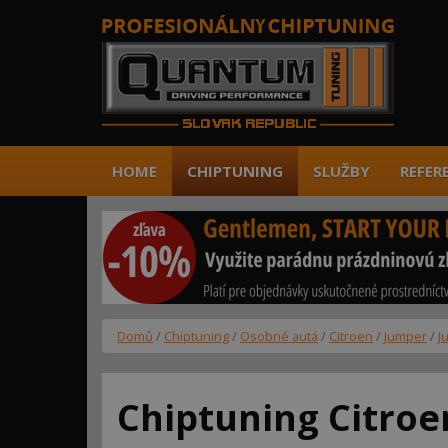
HOME
CHIPTUNING
SLUŽBY
REFER
Domů
/
Chiptuning
/
Osobné autá
/
Citroen
/
Jumper
/
J
Chiptuning Citroe