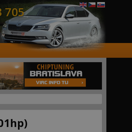
3 705
01hp)