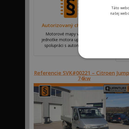
Táto webo
našej webo
Autorizovaný chiptuning
Motorové mapy v riadiacej
Po
jednotke motora upravujeme v
riad
spolupráci s automobilkami.
va
Referencie SVK#00221 – Citroen Jump
74kw