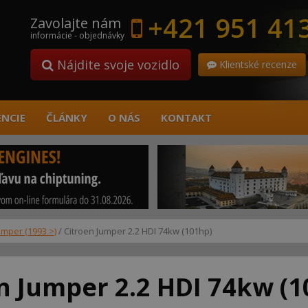
+421 951 41
Zavolajte nám
informácie - objednávky
Nájdite svoje vozidlo
Klientské recenze
ENCIE
ČLÁNKY
O NÁS
KONTAKT
umper (1993 >)
/ Citroen Jumper 2.2 HDI 74kw (101hp)
n Jumper 2.2 HDI 74kw (1