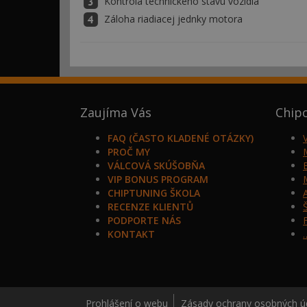
Kontrola technického stavu vozidla
Záloha riadiacej jednky motora
Zaujíma Vás
Chip
FAQ (ČASTO KLADENÉ OTÁZKY)
PROČ MY
VÁLCOVÁ SKÚŠOBŇA
VIP BONUS PROGRAM
CHIPTUNING ŠKOLA
RECENZE KLIENTŮ
PODPORTE NÁS
KONTAKT
Prohlášení o webu
Zásady ochrany osobných ú