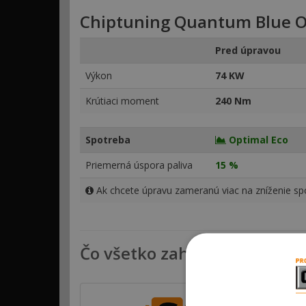
Chiptuning Quantum Blue O
Pred úpravou
Výkon
74 KW
Krútiaci moment
240 Nm
Spotreba
Optimal Eco
Priemerná úspora paliva
15 %
Ak chcete úpravu zameranú viac na zníženie spo
Čo všetko zahŕňa chiptunin