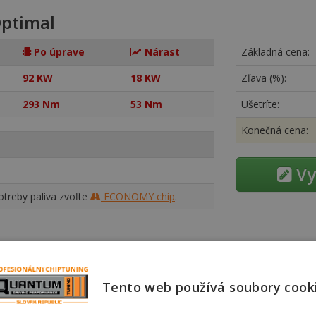
ptimal
Po úprave
Nárast
Základná cena:
92 KW
18 KW
Zľava (%):
293 Nm
53 Nm
Ušetríte:
Konečná cena:
Vy
treby paliva zvoľte
ECONOMY chip
.
g
Tento web používá soubory cook