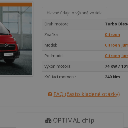
Hlavné údaje o výkoně vozidla
Druh motora:
Turbo Dies
Značka:
Citroen
Model:
Citroen Ju
Podmodel:
Citroen Ju
Výkon motora:
74 KW / 101
Krútiaci moment:
240 Nm
FAQ (často kladené otázky)
OPTIMAL chip