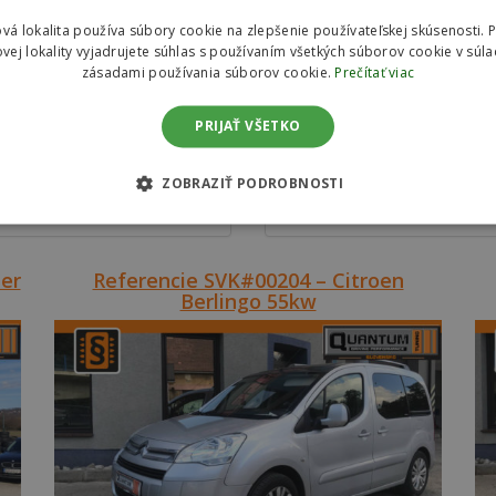
vá lokalita používa súbory cookie na zlepšenie používateľskej skúsenosti. 
vej lokality vyjadrujete súhlas s používaním všetkých súborov cookie v súla
zásadami používania súborov cookie.
Prečítať viac
Zvýšenie výkonu
Zníženie spotreby
PRIJAŤ VŠETKO
núkame softwérovú úpravu
Upravujeme riadiace jedno
iacej jednotky motora v dvoch
motora s dôrazom na zníže
riantách pre zvýšenie výkonu
spotreby paliva v dvoch
ZOBRAZIŤ PODROBNOSTI
vozidla.
variantách.
er
Referencie SVK#00204 – Citroen
Berlingo 55kw