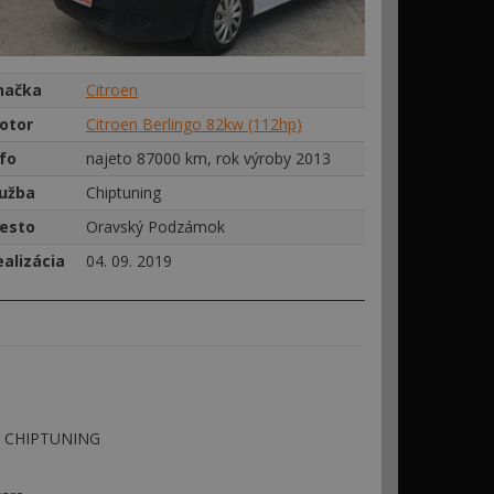
načka
Citroen
otor
Citroen Berlingo 82kw (112hp)
nfo
najeto 87000 km, rok výroby 2013
lužba
Chiptuning
esto
Oravský Podzámok
ealizácia
04. 09. 2019
 - CHIPTUNING