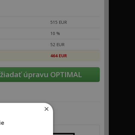
515 EUR
10 %
52 EUR
464 EUR
žiadať úpravu OPTIMAL
×
ie