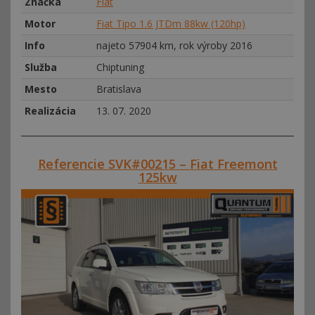
Značka
Fiat
Motor
Fiat Tipo 1.6 JTDm 88kw (120hp)
Info
najeto 57904 km, rok výroby 2016
Služba
Chiptuning
Mesto
Bratislava
Realizácia
13. 07. 2020
Referencie SVK#00215 – Fiat Freemont
125kw