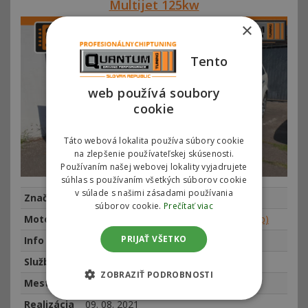
Multijet 125kw
×
Tento
web používá soubory
cookie
Táto webová lokalita používa súbory cookie
na zlepšenie používateľskej skúsenosti.
Používaním našej webovej lokality vyjadrujete
súhlas s používaním všetkých súborov cookie
v súlade s našimi zásadami používania
Značka
Fiat
súborov cookie.
Prečítať viac
Motor
Fiat Freemont 2.0 Multijet 125kw (170hp)
PRIJAŤ VŠETKO
Info
najeto 76325 km, rok výroby 2015
Služba
Chiptuning
ZOBRAZIŤ PODROBNOSTI
Mesto
Bratislava
Realizácia
09. 08. 2021