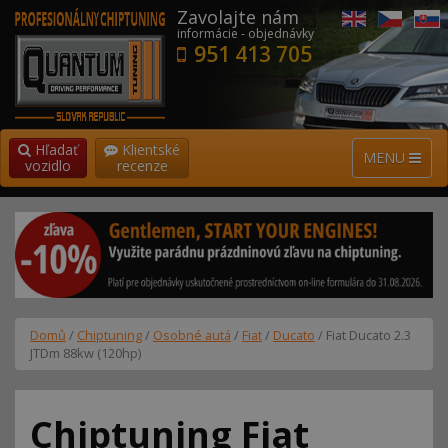
Zavolajte nám
informácie - objednávky
951 413 705
Hľadať
Klientské
MENU
vozidlo
recenze
Domů
/
Chiptuning
/
Osobné autá
/
Fiat
/
Ducato
/ Fiat Ducato 2.3
JTDm 88kw (120hp)
Chiptuning Fiat