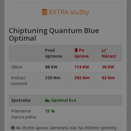
EXTRA služby
Chiptuning Quantum Blue
Optimal
Pred
Po
úpravou
úprave
Nárast
Výkon
88 KW
114 KW
26 KW
Krútiaci
320 Nm
382 Nm
62 Nm
moment
Spotreba
Optimal Eco
Priemerná
15 %
úspora paliva
Ak chcete úpravu zameranú viac na zníženie spotreby