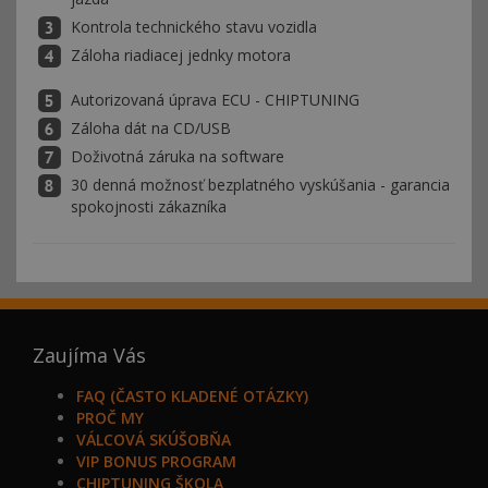
Kontrola technického stavu vozidla
Záloha riadiacej jednky motora
Autorizovaná úprava ECU - CHIPTUNING
Záloha dát na CD/USB
Doživotná záruka na software
30 denná možnosť bezplatného vyskúšania - garancia
spokojnosti zákazníka
Zaujíma Vás
FAQ (ČASTO KLADENÉ OTÁZKY)
PROČ MY
VÁLCOVÁ SKÚŠOBŇA
VIP BONUS PROGRAM
CHIPTUNING ŠKOLA