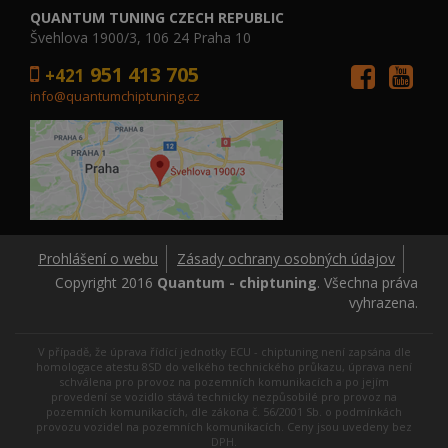
QUANTUM TUNING CZECH REPUBLIC
Švehlova 1900/3, 106 24 Praha 10
951 413 705
+421
info@quantumchiptuning.cz
Prohlášení o webu
Zásady ochrany osobných údajov
Copyright 2016
Quantum - chiptuning
. Všechna práva
vyhrazena.
V případě, že úprava řídící jednotky ECU - chiptuning není zapsána dle
homologace atestu 8SD do velkého technického průkazu, úprava není
schválena pro provoz na pozemních komunikacích a po jejím
provedení se vozidlo stává technicky nezpůsobilé pro provoz na
pozemních komunikacích, dle zákona č. 56/2001 Sb. o podmínkách
provozu vozidel na pozemních komunikacích. Ceny jsou uvedeny bez
DPH.