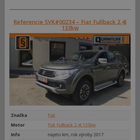
Referencie SVK#00234 – Fiat Fullback 2,4l
133kw
Značka
Fiat
Motor
Fiat Fullback 2,4l 133kw
Info
najeto km, rok výroby 2017