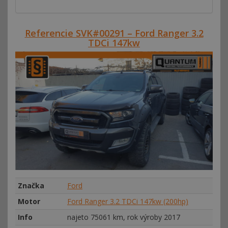
Referencie SVK#00291 – Ford Ranger 3.2
TDCi 147kw
Značka
Ford
Motor
Ford Ranger 3.2 TDCi 147kw (200hp)
Info
najeto 75061 km, rok výroby 2017