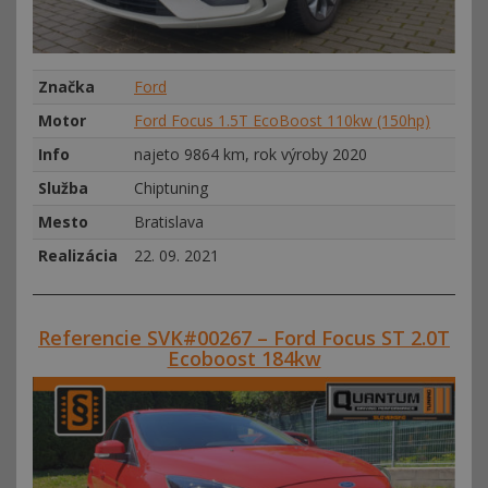
Značka
Ford
Motor
Ford Focus 1.5T EcoBoost 110kw (150hp)
Info
najeto 9864 km, rok výroby 2020
Služba
Chiptuning
Mesto
Bratislava
Realizácia
22. 09. 2021
Referencie SVK#00267 – Ford Focus ST 2.0T
Ecoboost 184kw