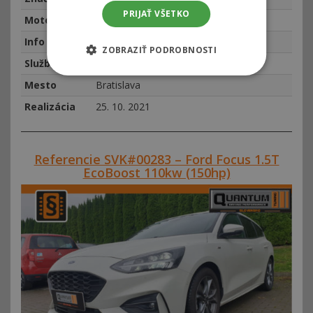
PRIJAŤ VŠETKO
Motor
Ford Mustang 2.3t 233kW
Info
najeto 49530 km, rok výroby 2016
ZOBRAZIŤ PODROBNOSTI
Služba
Chiptuning
Mesto
Bratislava
Realizácia
25. 10. 2021
Referencie SVK#00283 – Ford Focus 1.5T
EcoBoost 110kw (150hp)