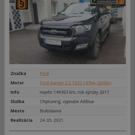
Značka
Ford
Motor
Ford Ranger 3.2 TDCi 147kw (200hp)
Info
najeto 149363 km, rok výroby 2017
Služba
Chiptuning, vypnutie AdBlue
Mesto
Bratislavva
Realizácia
24. 05. 2021