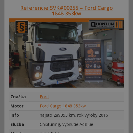
Referencie SVK#00255 – Ford Cargo
1848 353kw
Značka
Ford
Motor
Ford Cargo 1848 353kw
Info
najeto 289353 km, rok výroby 2016
Služba
Chiptuning, vypnutie AdBlue