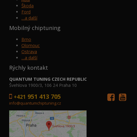
Škoda
Ford
…a další
Mobilný chiptuning
Brno
Olomouc
Ostrava
…a další
Rýchly kontakt
QUANTUM TUNING CZECH REPUBLIC
Švehlova 1900/3, 106 24 Praha 10
951 413 705
+421
info@quantumchiptuning.cz