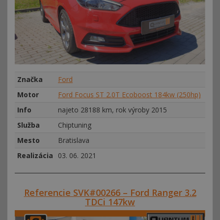
Značka
Ford
Motor
Ford Focus ST 2.0T Ecoboost 184kw (250hp)
Info
najeto 28188 km, rok výroby 2015
Služba
Chiptuning
Mesto
Bratislava
Realizácia
03. 06. 2021
Referencie SVK#00266 – Ford Ranger 3.2
TDCi 147kw