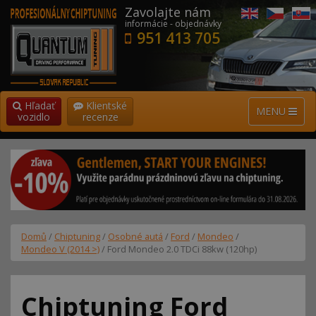
Zavolajte nám
informácie - objednávky
951 413 705
Hľadať
Klientské
MENU
vozidlo
recenze
Domů
/
Chiptuning
/
Osobné autá
/
Ford
/
Mondeo
/
Mondeo V (2014 >)
/ Ford Mondeo 2.0 TDCi 88kw (120hp)
Chiptuning Ford