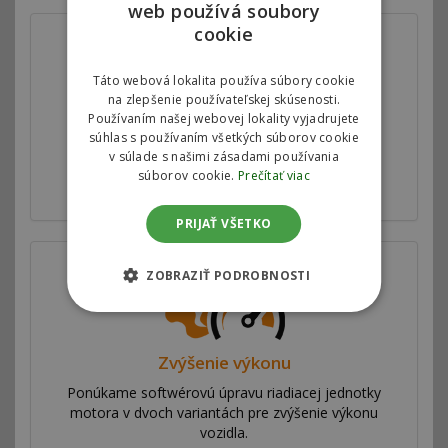
web používá soubory
cookie
Táto webová lokalita používa súbory cookie
na zlepšenie používateľskej skúsenosti.
Používaním našej webovej lokality vyjadrujete
Autorizovaný chiptuning
súhlas s používaním všetkých súborov cookie
v súlade s našimi zásadami používania
Motorové mapy v riadiacej jednotke motora
súborov cookie.
Prečítať viac
upravujeme v spolupráci s automobilkami.
PRIJAŤ VŠETKO
ZOBRAZIŤ PODROBNOSTI
Zvýšenie výkonu
Ponúkame softwérovú úpravu riadiacej jednotky
motora v dvoch variantách pre zvýšenie výkonu
vozidla.