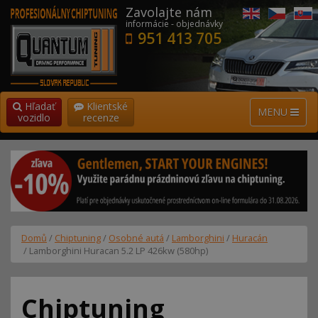
Zavolajte nám
informácie - objednávky
951 413 705
Hľadať
Klientské
MENU
vozidlo
recenze
Domů
/
Chiptuning
/
Osobné autá
/
Lamborghini
/
Huracán
/ Lamborghini Huracan 5.2 LP 426kw (580hp)
Chiptuning