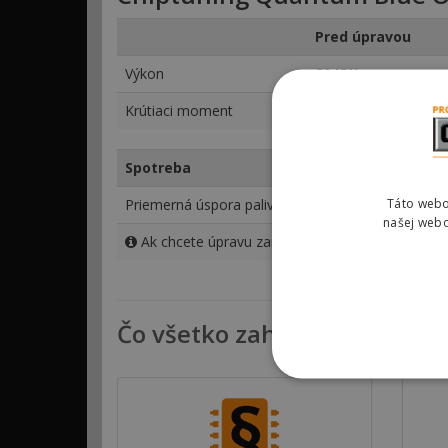
Pred úpravou
Výkon
80 KW
Krútiaci moment
280 Nm
Spotreba
Optimal Eco
Priemerná úspora paliva
17 %
Táto webo
našej webo
Ak chcete úpravu zameranú viac na zníženie spo
Čo všetko zahŕňa chiptunin