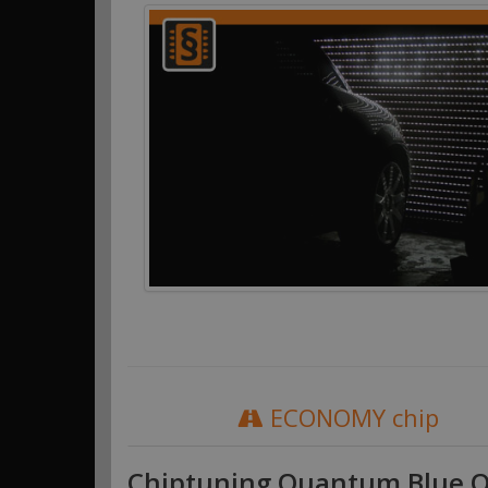
ECONOMY chip
Chiptuning Quantum Blue O