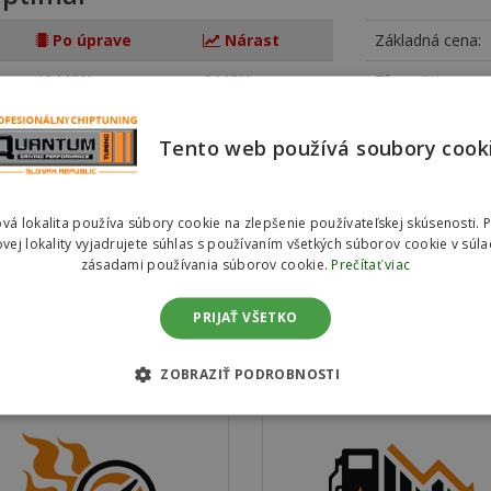
Po úprave
Nárast
Základná cena:
104 KW
24 KW
Zľava (%):
325 Nm
45 Nm
Ušetríte:
Tento web používá soubory cook
Konečná cena:
Vy
vá lokalita používa súbory cookie na zlepšenie používateľskej skúsenosti. 
vej lokality vyjadrujete súhlas s používaním všetkých súborov cookie v súla
treby paliva zvoľte
ECONOMY chip
.
zásadami používania súborov cookie.
Prečítať viac
PRIJAŤ VŠETKO
g
ZOBRAZIŤ PODROBNOSTI