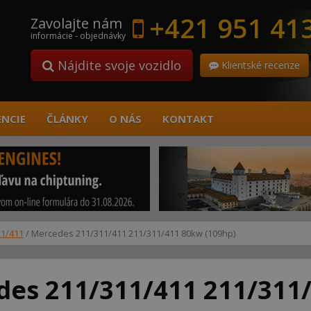
+421 951 41
Zavolajte nám
informácie - objednávky
Nájdite svoje vozidlo
Klientské recenze
ENCIE
ČLÁNKY
O NÁS
KONTAKT
11/411
/ Mercedes 211/311/411 211/311/411 80kw (109hp)
des 211/311/411 211/311