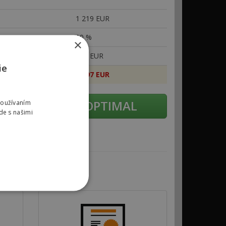
1
219 EUR
10 %
×
122 EUR
ie
1
097 EUR
žiadať úpravu OPTIMAL
Používaním
de s našimi