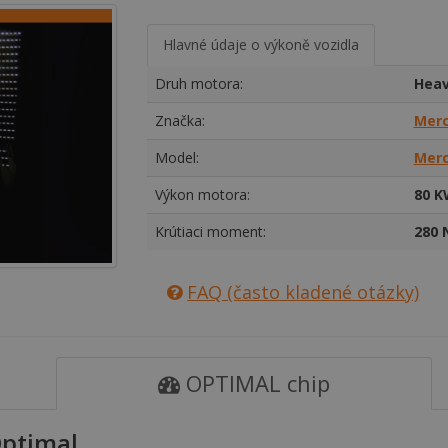
Hlavné údaje o výkoně vozidla
Druh motora:
Heav
Značka:
Mer
Model:
Merc
Výkon motora:
80 K
Krútiaci moment:
280
FAQ (často kladené otázky)
OPTIMAL chip
ptimal