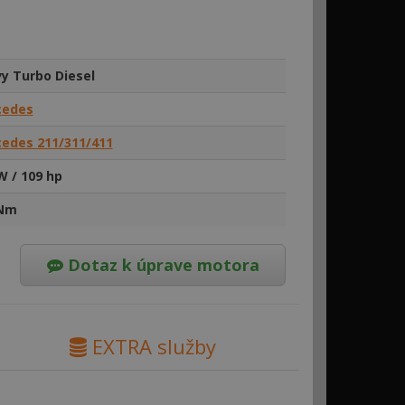
y Turbo Diesel
cedes
edes 211/311/411
W / 109 hp
 Nm
Dotaz k úprave motora
EXTRA služby