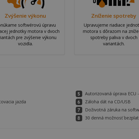
Zvýšenie výkonu
Zníženie spotreby
núkame softwérovú úpravu
Upravujeme riadiace jedno
iacej jednotky motora v dvoch
motora s dôrazom na zníže
riantách pre zvýšenie výkonu
spotreby paliva v dvoch
vozidla.
variantách.
Autorizovaná úprava ECU
tovacia jazda
Záloha dát na CD/USB
Doživotná záruka na soft
30 denná možnosť bezplatn