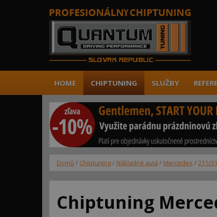
HOME
CHIPTUNING
SLUŽBY
REFER
Domů
/
Chiptuning
/
Nákladné autá
/
Mercedes
/
211/3
Chiptuning Merce