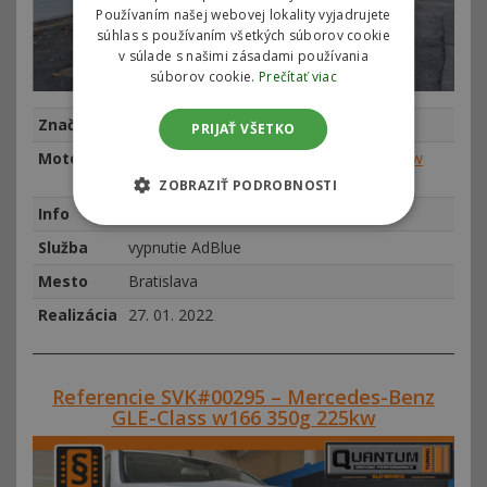
Používaním našej webovej lokality vyjadrujete
súhlas s používaním všetkých súborov cookie
v súlade s našimi zásadami používania
súborov cookie.
Prečítať viac
Značka
Mercedes-Benz
PRIJAŤ VŠETKO
Motor
Mercedes V-Class / Vito III 220 CDI 140kw
(190hp)
ZOBRAZIŤ PODROBNOSTI
Info
najeto 84067 km, rok výroby 2016
Služba
vypnutie AdBlue
Mesto
Bratislava
Realizácia
27. 01. 2022
Referencie SVK#00295 – Mercedes-Benz
GLE-Class w166 350g 225kw