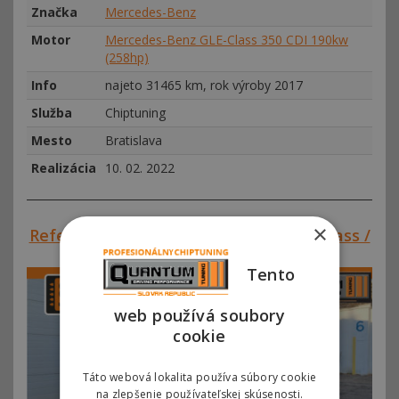
Značka
Mercedes-Benz
Motor
Mercedes-Benz GLE-Class 350 CDI 190kw
(258hp)
Info
najeto 31465 km, rok výroby 2017
Služba
Chiptuning
Mesto
Bratislava
Realizácia
10. 02. 2022
×
Referencie SVK#00299 – Mercedes V-Class /
Vito III 220 CDI 140kw (190hp)
Tento
web používá soubory
cookie
Táto webová lokalita používa súbory cookie
na zlepšenie používateľskej skúsenosti.