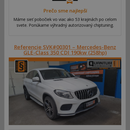
Prečo sme najlepší
Máme sieť pobočiek vo viac ako 53 krajinách po celom
svete. Ponúkame výhradný autorizovaný chiptuning.
Referencie SVK#00301 – Mercedes-Benz
GLE-Class 350 CDI 190kw (258hp)