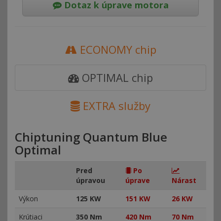
Dotaz k úprave motora
ECONOMY chip
OPTIMAL chip
EXTRA služby
Chiptuning Quantum Blue
Optimal
Pred
Po
úpravou
úprave
Nárast
Výkon
125 KW
151 KW
26 KW
Krútiaci
350 Nm
420 Nm
70 Nm