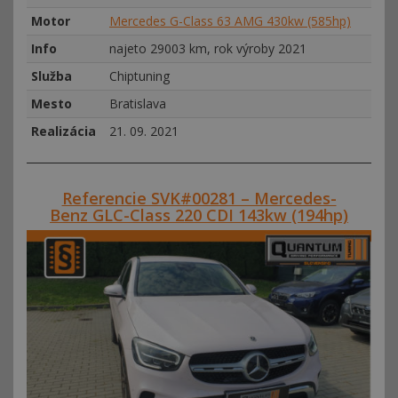
Motor
Mercedes G-Class 63 AMG 430kw (585hp)
Info
najeto 29003 km, rok výroby 2021
Služba
Chiptuning
Mesto
Bratislava
Realizácia
21. 09. 2021
Referencie SVK#00281 – Mercedes-
Benz GLC-Class 220 CDI 143kw (194hp)