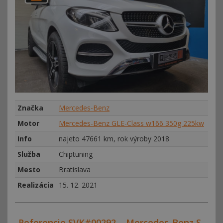
Značka
Mercedes-Benz
Motor
Mercedes-Benz GLE-Class w166 350g 225kw
Info
najeto 47661 km, rok výroby 2018
Služba
Chiptuning
Mesto
Bratislava
Realizácia
15. 12. 2021
Referencie SVK#00292 – Mercedes-Benz S-