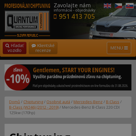
Zavolajte nám
informácie - objednávky
951 413 705
Hľadať
Klientské
MENU
vozidlo
recenze
Domů
/
Chiptuning
/
Osobné autá
/
Mercedes-Benz
/
B-Class
/
B-Class (W246) (2012 - 2019)
/ Mercedes-Benz B-Class 220 CDI
125kw (170hp)