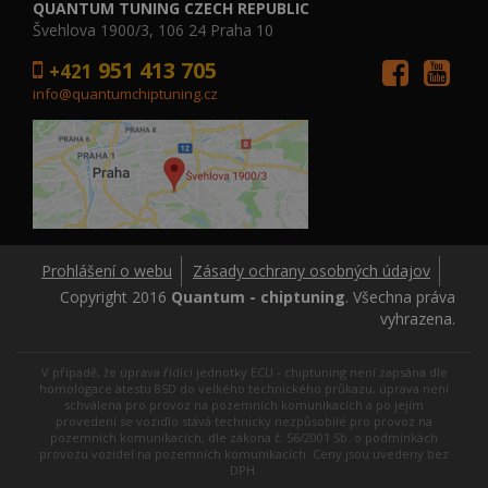
QUANTUM TUNING CZECH REPUBLIC
Švehlova 1900/3, 106 24 Praha 10
951 413 705
+421
info@quantumchiptuning.cz
Prohlášení o webu
Zásady ochrany osobných údajov
Copyright 2016
Quantum - chiptuning
. Všechna práva
vyhrazena.
V případě, že úprava řídící jednotky ECU - chiptuning není zapsána dle
homologace atestu 8SD do velkého technického průkazu, úprava není
schválena pro provoz na pozemních komunikacích a po jejím
provedení se vozidlo stává technicky nezpůsobilé pro provoz na
pozemních komunikacích, dle zákona č. 56/2001 Sb. o podmínkách
provozu vozidel na pozemních komunikacích. Ceny jsou uvedeny bez
DPH.