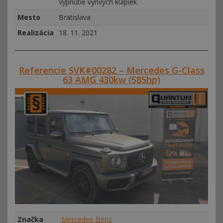
vypnutie vyrivych klapiek
Mesto
Bratislava
Realizácia
18. 11. 2021
Referencie SVK#00282 – Mercedes G-Class
63 AMG 430kw (585hp)
Značka
Mercedes-Benz