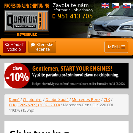
Zavolajte nám
informácie - objednávky
951 413 705
Hľadať
Klientské
MENU
vozidlo
recenze
Domů
/
Chiptuning
/
Osobné autá
/
Mercedes-Benz
/
CLK
/
CLK (C209/A209) (2002 - 2009)
/ Mercedes-Benz CLK 220 CDI
110kw (150hp)