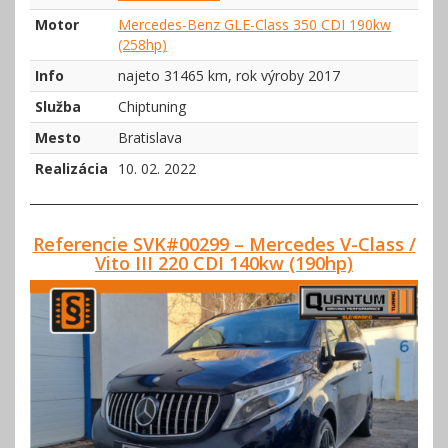
Motor
Mercedes-Benz GLE-Class 350 CDI 190kw
(258hp)
Info
najeto 31465 km, rok výroby 2017
Služba
Chiptuning
Mesto
Bratislava
Realizácia
10. 02. 2022
Referencie SVK#00299 – Mercedes V-Class /
Vito III 220 CDI 140kw (190hp)