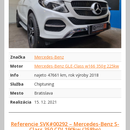
Značka
Mercedes-Benz
Motor
Mercedes-Benz GLE-Class w166 350g 225kw
Info
najeto 47661 km, rok výroby 2018
Služba
Chiptuning
Mesto
Bratislava
Realizácia
15. 12. 2021
Referencie SVK#00292 – Mercedes-Benz S-
Class 350 CDI 190kw (258hp)