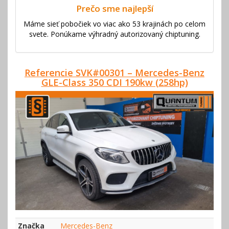
Prečo sme najlepší
Máme sieť pobočiek vo viac ako 53 krajinách po celom
svete. Ponúkame výhradný autorizovaný chiptuning.
Referencie SVK#00301 – Mercedes-Benz
GLE-Class 350 CDI 190kw (258hp)
Značka
Mercedes-Benz