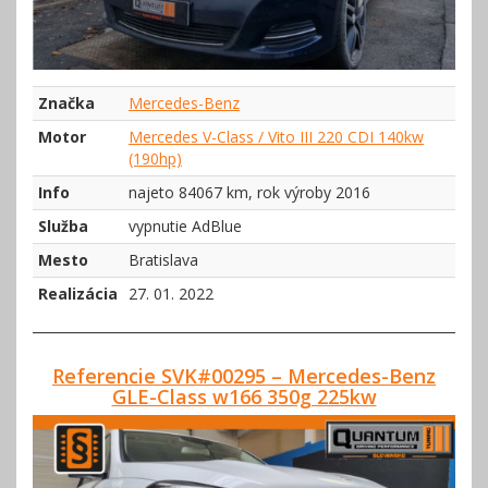
Značka
Mercedes-Benz
Motor
Mercedes V-Class / Vito III 220 CDI 140kw
(190hp)
Info
najeto 84067 km, rok výroby 2016
Služba
vypnutie AdBlue
Mesto
Bratislava
Realizácia
27. 01. 2022
Referencie SVK#00295 – Mercedes-Benz
GLE-Class w166 350g 225kw