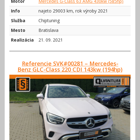
Motor
Mercedes G-Class 63 AMG 430kw (585hp)
Info
najeto 29003 km, rok výroby 2021
Služba
Chiptuning
Mesto
Bratislava
Realizácia
21. 09. 2021
Referencie SVK#00281 – Mercedes-
Benz GLC-Class 220 CDI 143kw (194hp)