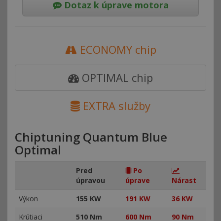
Dotaz k úprave motora
ECONOMY chip
OPTIMAL chip
EXTRA služby
Chiptuning Quantum Blue
Optimal
Pred
Po
úpravou
úprave
Nárast
Výkon
155 KW
191 KW
36 KW
Krútiaci
510 Nm
600 Nm
90 Nm