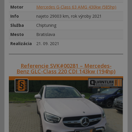
Motor
Mercedes G-Class 63 AMG 430kw (585hp)
Info
najeto 29003 km, rok výroby 2021
Služba
Chiptuning
Mesto
Bratislava
Realizácia
21. 09. 2021
Referencie SVK#00281 – Mercedes-
Benz GLC-Class 220 CDI 143kw (194hp)