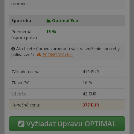
moment
Spotreba
Optimal Eco
Priemerná
15 %
úspora paliva
Ak chcete úpravu zameranú viac na zníženie spotreby
paliva zvoľte
ECONOMY chip
.
Základná cena:
419 EUR
Zľava (%):
10 %
Ušetríte:
42 EUR
Konečná cena:
377 EUR
Vyžiadať úpravu OPTIMAL