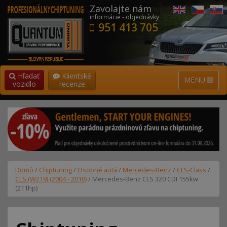
Zavolajte nám
informácie - objednávky
951 413 705
Hľadať
Klientské
MENU
vozidlo
recenze
Domů
/
Chiptuning
/
Osobné autá
/
Mercedes-Benz
/
CLS-Class
/
CLS (W219) (2004 - 2010)
/ Mercedes-Benz CLS 320 CDI 155kw
(211hp)