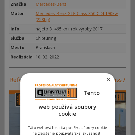
Značka
Mercedes-Benz
Motor
Mercedes-Benz GLE-Class 350 CDI 190kw
(258hp)
Info
najeto 31465 km, rok výroby 2017
Služba
Chiptuning
Mesto
Bratislava
Realizácia
10. 02. 2022
×
Referencie SVK#00299 – Mercedes V-Class /
Vito III 220 CDI 140kw (190hp)
Tento
web používá soubory
cookie
Táto webová lokalita používa súbory cookie
na zlepšenie používateľskej skúsenosti.