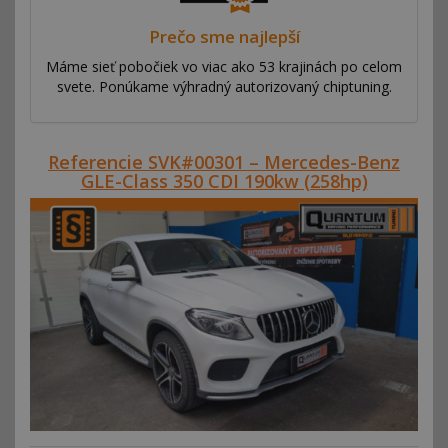
Prečo sme najlepší
Máme sieť pobočiek vo viac ako 53 krajinách po celom
svete. Ponúkame výhradný autorizovaný chiptuning.
Referencie SVK#00301 – Mercedes-Benz
GLE-Class 350 CDI 190kw (258hp)