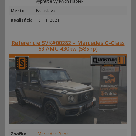
vypnutie vyrivych klapiek
Mesto
Bratislava
Realizácia
18. 11. 2021
Referencie SVK#00282 – Mercedes G-Class
63 AMG 430kw (585hp)
Značka
Mercedes-Benz