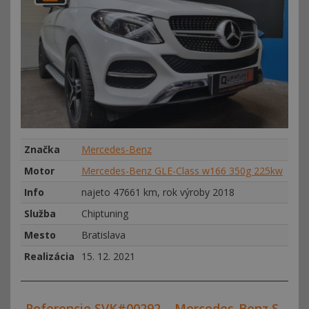
Značka
Mercedes-Benz
Motor
Mercedes-Benz GLE-Class w166 350g 225kw
Info
najeto 47661 km, rok výroby 2018
Služba
Chiptuning
Mesto
Bratislava
Realizácia
15. 12. 2021
Referencie SVK#00292 – Mercedes-Benz S-