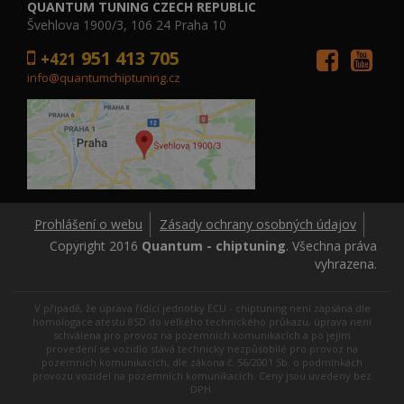
QUANTUM TUNING CZECH REPUBLIC
Švehlova 1900/3, 106 24 Praha 10
951 413 705
+421
info@quantumchiptuning.cz
Prohlášení o webu
Zásady ochrany osobných údajov
Copyright 2016
Quantum - chiptuning
. Všechna práva
vyhrazena.
V případě, že úprava řídící jednotky ECU - chiptuning není zapsána dle
homologace atestu 8SD do velkého technického průkazu, úprava není
schválena pro provoz na pozemních komunikacích a po jejím
provedení se vozidlo stává technicky nezpůsobilé pro provoz na
pozemních komunikacích, dle zákona č. 56/2001 Sb. o podmínkách
provozu vozidel na pozemních komunikacích. Ceny jsou uvedeny bez
DPH.