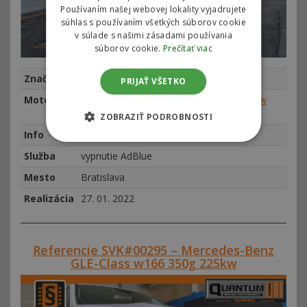
Používaním našej webovej lokality vyjadrujete
súhlas s používaním všetkých súborov cookie
v súlade s našimi zásadami používania
súborov cookie.
Prečítať viac
Značka
Mercedes-Benz
PRIJAŤ VŠETKO
Motor
Mercedes V-Class / Vito III 220 CDI 140kw
(190hp)
ZOBRAZIŤ PODROBNOSTI
Info
najeto 84067 km, rok výroby 2016
Služba
vypnutie AdBlue
Mesto
Bratislava
Realizácia
27. 01. 2022
Referencie SVK#00295 – Mercedes-Benz
GLE-Class w166 350g 225kw