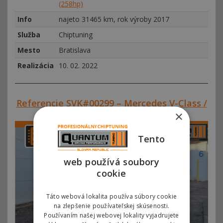
(258hp)
Info
najeto 31465 km, rok výroby 2017
Služba
Chiptuning
Mesto
Bratislava
Realizácia
10. 02. 2022
Referencie SVK#00299 – Mercedes V-Class /
Vito III 220 CDI 140kw (190hp)
×
Tento
web používá soubory
cookie
Táto webová lokalita používa súbory cookie
na zlepšenie používateľskej skúsenosti.
Používaním našej webovej lokality vyjadrujete