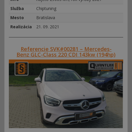
Služba
Chiptuning
Mesto
Bratislava
Realizácia
21. 09. 2021
Referencie SVK#00281 – Mercedes-
Benz GLC-Class 220 CDI 143kw (194hp)