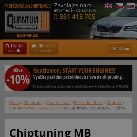
Zavolajte nám
informácie - objednávky
951 413 705
Hľadať
Klientské
MENU
vozidlo
recenze
Domů
/
Chiptuning
/
Osobné autá
/
Mercedes-Benz
/
Sprinter
/
Sprinter (W906) (2006 - 2013)
/ MB Sprinter 212 CDI 90kw (122hp)
Chiptuning MB