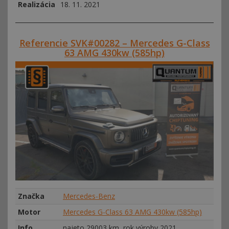
Realizácia
18. 11. 2021
Referencie SVK#00282 – Mercedes G-Class
63 AMG 430kw (585hp)
Značka
Mercedes-Benz
Motor
Mercedes G-Class 63 AMG 430kw (585hp)
Info
najeto 29003 km, rok výroby 2021