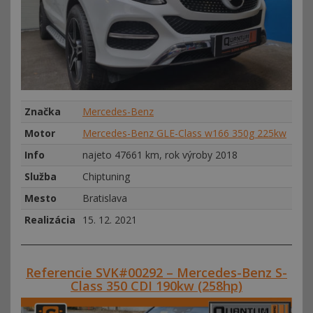
Značka
Mercedes-Benz
Motor
Mercedes-Benz GLE-Class w166 350g 225kw
Info
najeto 47661 km, rok výroby 2018
Služba
Chiptuning
Mesto
Bratislava
Realizácia
15. 12. 2021
Referencie SVK#00292 – Mercedes-Benz S-
Class 350 CDI 190kw (258hp)