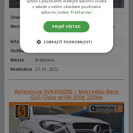
súhlas s používaním všetkých súborov cookie
v súlade s našimi zásadami používania
súborov cookie.
Prečítať viac
Značka
Mercedes-Benz
Motor
Mercedes V-Class / Vito III 220 CDI 140kw
PRIJAŤ VŠETKO
(190hp)
Info
najeto 84067 km, rok výroby 2016
ZOBRAZIŤ PODROBNOSTI
Služba
vypnutie AdBlue
Mesto
Bratislava
Realizácia
27. 01. 2022
Referencie SVK#00295 – Mercedes-Benz
GLE-Class w166 350g 225kw