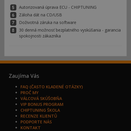
Autorizovaná úprava ECU - CHIPTUNING
Záloha dát na CD/USB
Doživotná záruka na software
30 denná možnosť bezplatného vyskúšania - garancia
spokojnosti zákazníka
Zaujíma Vás
FAQ (ČASTO KLADENÉ OTÁZKY)
PROČ MY
VÁLCOVÁ SKÚŠOBŇA
VIP BONUS PROGRAM
CHIPTUNING ŠKOLA
RECENZE KLIENTŮ
PODPORTE NÁS
KONTAKT