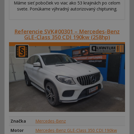
Máme sieť pobočiek vo viac ako 53 krajinách po celom
svete. Ponúkame výhradný autorizovaný chiptuning.
Referencie SVK#00301 – Mercedes-Benz
GLE-Class 350 CDI 190kw (258hp)
Značka
Mercedes-Benz
Motor
Mercedes-Benz GLE-Class 350 CDI 190kw