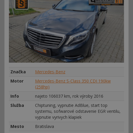
Značka
Mercedes-Benz
Motor
Mercedes-Benz S-Class 350 CDI 190kw
(258hp)
Info
najeto 106037 km, rok výroby 2016
Služba
Chiptuning, vypnutie AdBlue, start top
systemu, sofwarové odstavenie EGR ventilu,
vypnutie vyrivych klapiek
Mesto
Bratislava