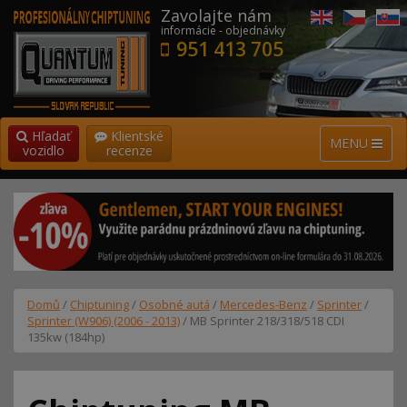
Zavolajte nám
informácie - objednávky
951 413 705
Hľadať
Klientské
MENU
vozidlo
recenze
Domů
/
Chiptuning
/
Osobné autá
/
Mercedes-Benz
/
Sprinter
/
Sprinter (W906) (2006 - 2013)
/ MB Sprinter 218/318/518 CDI
135kw (184hp)