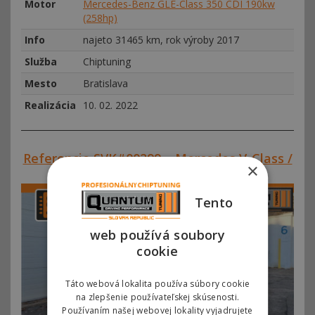
Motor
Mercedes-Benz GLE-Class 350 CDI 190kw
(258hp)
Info
najeto 31465 km, rok výroby 2017
Služba
Chiptuning
Mesto
Bratislava
Realizácia
10. 02. 2022
Referencie SVK#00299 – Mercedes V-Class /
×
Vito III 220 CDI 140kw (190hp)
Tento
web používá soubory
cookie
Táto webová lokalita používa súbory cookie
na zlepšenie používateľskej skúsenosti.
Používaním našej webovej lokality vyjadrujete