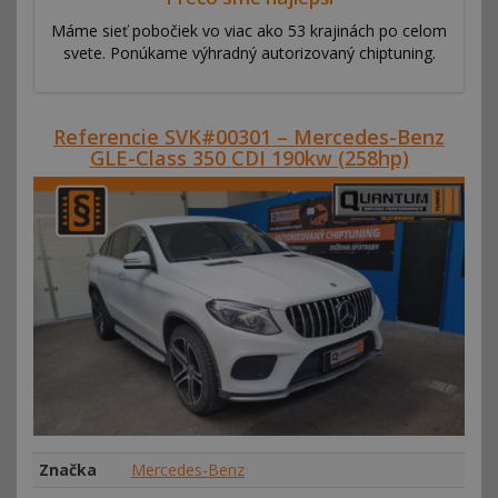
Máme sieť pobočiek vo viac ako 53 krajinách po celom
svete. Ponúkame výhradný autorizovaný chiptuning.
Referencie SVK#00301 – Mercedes-Benz
GLE-Class 350 CDI 190kw (258hp)
Značka
Mercedes-Benz