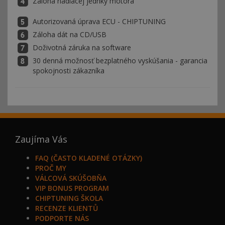
Záloha riadiacej jednky motora
Autorizovaná úprava ECU - CHIPTUNING
Záloha dát na CD/USB
Doživotná záruka na software
30 denná možnosť bezplatného vyskúšania - garancia
spokojnosti zákazníka
Zaujíma Vás
FAQ (ČASTO KLADENÉ OTÁZKY)
PROČ MY
VÁLCOVÁ SKÚŠOBŇA
VIP BONUS PROGRAM
CHIPTUNING ŠKOLA
RECENZE KLIENTŮ
PODPORTE NÁS