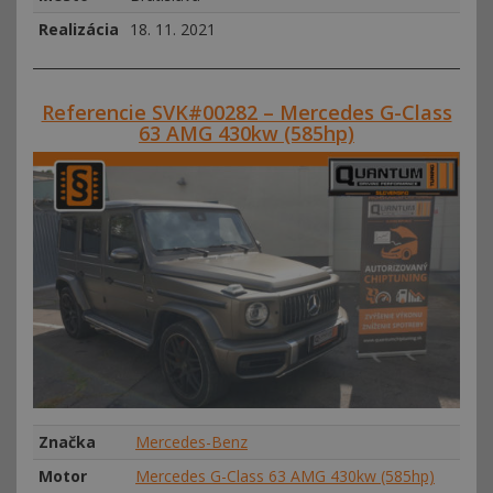
Realizácia
18. 11. 2021
Referencie SVK#00282 – Mercedes G-Class
63 AMG 430kw (585hp)
Značka
Mercedes-Benz
Motor
Mercedes G-Class 63 AMG 430kw (585hp)