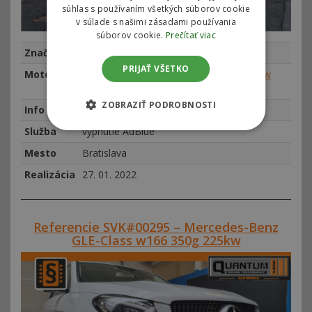
súhlas s používaním všetkých súborov cookie
v súlade s našimi zásadami používania
súborov cookie.
Prečítať viac
Značka
Mercedes-Benz
PRIJAŤ VŠETKO
Motor
Mercedes V-Class / Vito III 220 CDI 140kw
(190hp)
ZOBRAZIŤ PODROBNOSTI
Info
najeto 84067 km, rok výroby 2016
Služba
vypnutie AdBlue
Mesto
Bratislava
Realizácia
27. 01. 2022
Referencie SVK#00295 – Mercedes-Benz
GLE-Class w166 350g 225kw