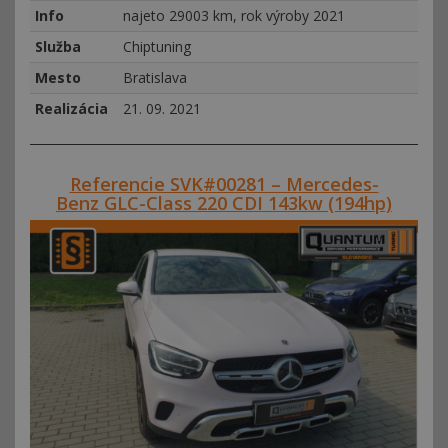
Info
najeto 29003 km, rok výroby 2021
Služba
Chiptuning
Mesto
Bratislava
Realizácia
21. 09. 2021
Referencie SVK#00281 – Mercedes-
Benz GLC-Class 220 CDI 143kw (194hp)