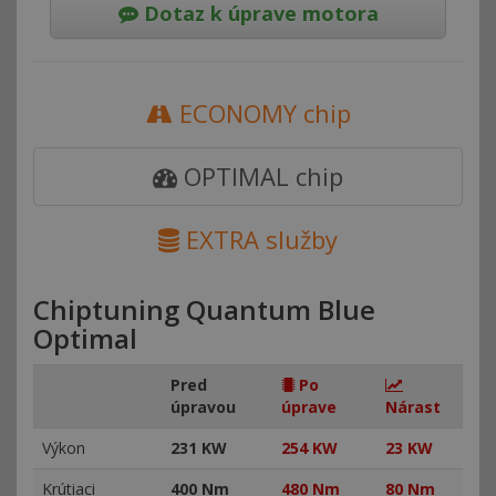
Dotaz k úprave motora
ECONOMY chip
OPTIMAL chip
EXTRA služby
Chiptuning Quantum Blue
Optimal
Pred
Po
úpravou
úprave
Nárast
Výkon
231 KW
254 KW
23 KW
Krútiaci
400 Nm
480 Nm
80 Nm