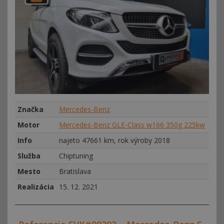
Značka
Mercedes-Benz
Motor
Mercedes-Benz GLE-Class w166 350g 225kw
Info
najeto 47661 km, rok výroby 2018
Služba
Chiptuning
Mesto
Bratislava
Realizácia
15. 12. 2021