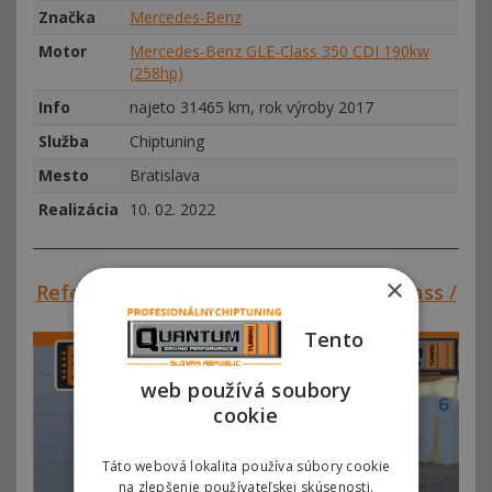
Značka
Mercedes-Benz
Motor
Mercedes-Benz GLE-Class 350 CDI 190kw
(258hp)
Info
najeto 31465 km, rok výroby 2017
Služba
Chiptuning
Mesto
Bratislava
Realizácia
10. 02. 2022
×
Referencie SVK#00299 – Mercedes V-Class /
Vito III 220 CDI 140kw (190hp)
Tento
web používá soubory
cookie
Táto webová lokalita používa súbory cookie
na zlepšenie používateľskej skúsenosti.