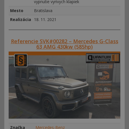
vypnutie vyrivych klapiek
Mesto
Bratislava
Realizácia
18. 11. 2021
Referencie SVK#00282 – Mercedes G-Class
63 AMG 430kw (585hp)
Značka
Mercedes-Benz