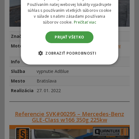
Používaním našej webovej lokality vyjadrujete
súhlas s používaním všetkých súborov cookie
v súlade s našimi zásadami používania
súborov cookie.
Prečítať viac
Značka
Mercedes-Benz
PRIJAŤ VŠETKO
Motor
Mercedes V-Class / Vito III 220 CDI 140kw
(190hp)
ZOBRAZIŤ PODROBNOSTI
Info
najeto 84067 km, rok výroby 2016
Služba
vypnutie AdBlue
Mesto
Bratislava
Realizácia
27. 01. 2022
Referencie SVK#00295 – Mercedes-Benz
GLE-Class w166 350g 225kw