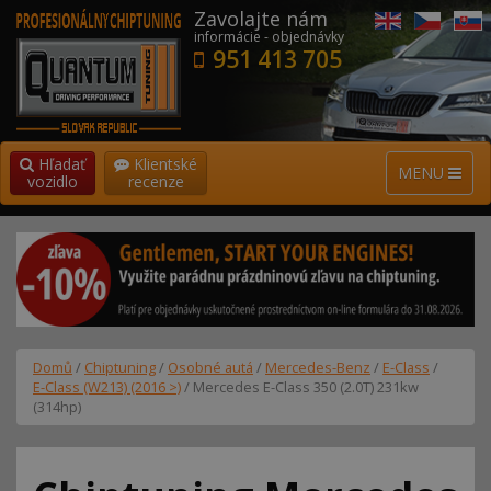
Zavolajte nám
informácie - objednávky
951 413 705
Hľadať
Klientské
MENU
vozidlo
recenze
Domů
/
Chiptuning
/
Osobné autá
/
Mercedes-Benz
/
E-Class
/
E-Class (W213) (2016 >)
/ Mercedes E-Class 350 (2.0T) 231kw
(314hp)