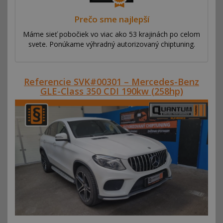
Prečo sme najlepší
Máme sieť pobočiek vo viac ako 53 krajinách po celom
svete. Ponúkame výhradný autorizovaný chiptuning.
Referencie SVK#00301 – Mercedes-Benz
GLE-Class 350 CDI 190kw (258hp)