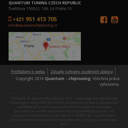
QUANTUM TUNING CZECH REPUBLIC
Švehlova 1900/3, 106 24 Praha 10
951 413 705
+421
info@quantumchiptuning.cz
Prohlášení o webu
Zásady ochrany osobných údajov
Copyright 2016
Quantum - chiptuning
. Všechna práva
vyhrazena.
V případě, že úprava řídící jednotky ECU - chiptuning není zapsána dle
homologace atestu 8SD do velkého technického průkazu, úprava není
schválena pro provoz na pozemních komunikacích a po jejím
provedení se vozidlo stává technicky nezpůsobilé pro provoz na
pozemních komunikacích, dle zákona č. 56/2001 Sb. o podmínkách
provozu vozidel na pozemních komunikacích. Ceny jsou uvedeny bez
DPH.