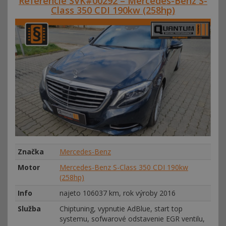
Referencie SVK#00292 – Mercedes-Benz S-
Class 350 CDI 190kw (258hp)
Značka
Mercedes-Benz
Motor
Mercedes-Benz S-Class 350 CDI 190kw
(258hp)
Info
najeto 106037 km, rok výroby 2016
Služba
Chiptuning, vypnutie AdBlue, start top
systemu, sofwarové odstavenie EGR ventilu,