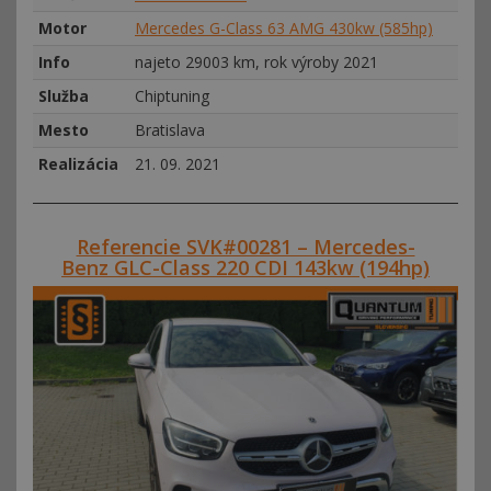
Motor
Mercedes G-Class 63 AMG 430kw (585hp)
Info
najeto 29003 km, rok výroby 2021
Služba
Chiptuning
Mesto
Bratislava
Realizácia
21. 09. 2021
Referencie SVK#00281 – Mercedes-
Benz GLC-Class 220 CDI 143kw (194hp)