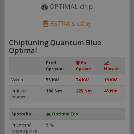
OPTIMAL chip
EXTRA služby
Chiptuning Quantum Blue
Optimal
Pred
Po
úpravou
úprave
Nárast
Výkon
55 KW
74 KW
19 KW
Krútiaci
180 Nm
225 Nm
45 Nm
moment
Spotreba
Optimal Eco
Priemerná
5 %
úspora paliva