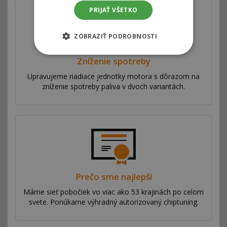
PRIJAŤ VŠETKO
ZOBRAZIŤ PODROBNOSTI
Zníženie spotreby
Upravujeme riadiace jednotky motora s dôrazom na
zníženie spotreby paliva v dvoch variantách.
Prečo sme najlepší
Máme sieť pobočiek vo viac ako 53 krajinách po celom
svete. Ponúkame výhradný autorizovaný chiptuning.