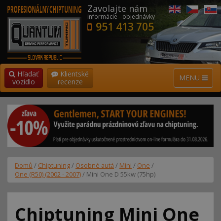
Zavolajte nám
informácie - objednávky
951 413 705
Hľadať
Klientské
MENU
vozidlo
recenze
Domů
/
Chiptuning
/
Osobné autá
/
Mini
/
One
/
One (R50) (2002 - 2007)
/ Mini One D 55kw (75hp)
Chiptuning Mini One