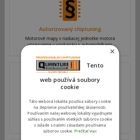
Autorizovaný chiptuning
Motorové mapy v riadiacej jednotke motora
upravujeme v spolupráci s automobilkami.
×
Tento
web používá soubory
cookie
Zvýšenie výkonu
Táto webová lokalita používa súbory cookie
na zlepšenie používateľskej skúsenosti.
Ponúkame softwérovú úpravu riadiacej jednotky
Používaním našej webovej lokality vyjadrujete
motora v dvoch variantách pre zvýšenie výkonu
súhlas s používaním všetkých súborov cookie
vozidla.
v súlade s našimi zásadami používania
súborov cookie.
Prečítať viac