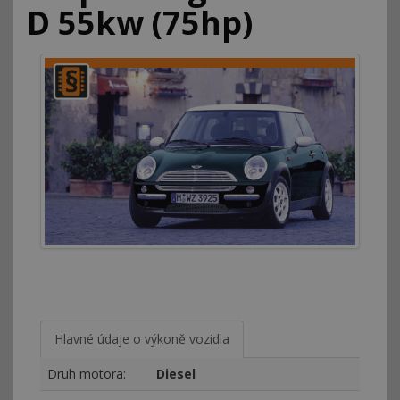
D 55kw (75hp)
Hlavné údaje o výkoně vozidla
Druh motora:
Diesel