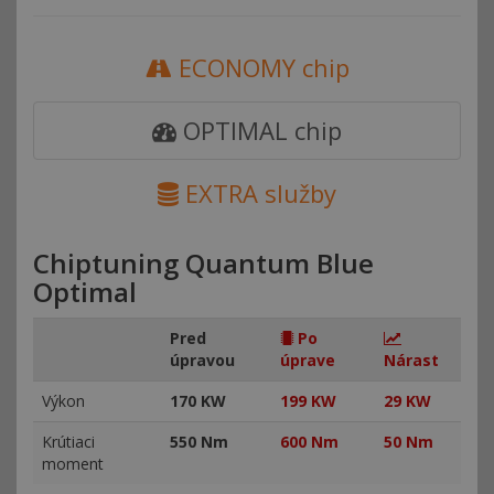
ECONOMY chip
OPTIMAL chip
EXTRA služby
Chiptuning Quantum Blue
Optimal
Pred
Po
úpravou
úprave
Nárast
Výkon
170 KW
199 KW
29 KW
Krútiaci
550 Nm
600 Nm
50 Nm
moment