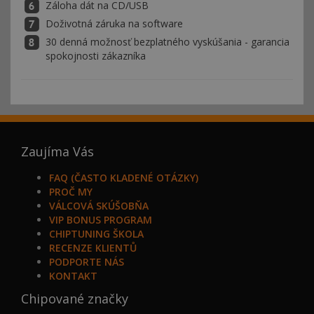
Záloha dát na CD/USB
Doživotná záruka na software
30 denná možnosť bezplatného vyskúšania - garancia
spokojnosti zákazníka
Zaujíma Vás
FAQ (ČASTO KLADENÉ OTÁZKY)
PROČ MY
VÁLCOVÁ SKÚŠOBŇA
VIP BONUS PROGRAM
CHIPTUNING ŠKOLA
RECENZE KLIENTŮ
PODPORTE NÁS
KONTAKT
Chipované značky