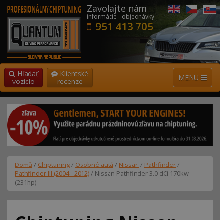
Zavolajte nám
informácie - objednávky
951 413 705
Hľadať
Klientské
MENU
vozidlo
recenze
Domů
/
Chiptuning
/
Osobné autá
/
Nissan
/
Pathfinder
/
Pathfinder III (2004 - 2012)
/ Nissan Pathfinder 3.0 dCi 170kw
(231hp)