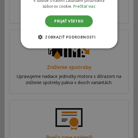
v súlade s našimi zásadami používania
motora v dvoch variantách pre zvýšenie výkonu
súborov cookie.
Prečítať viac
vozidla.
PRIJAŤ VŠETKO
ZOBRAZIŤ PODROBNOSTI
Zníženie spotreby
Upravujeme riadiace jednotky motora s dôrazom na
zníženie spotreby paliva v dvoch variantách.
Prečo sme najlepší