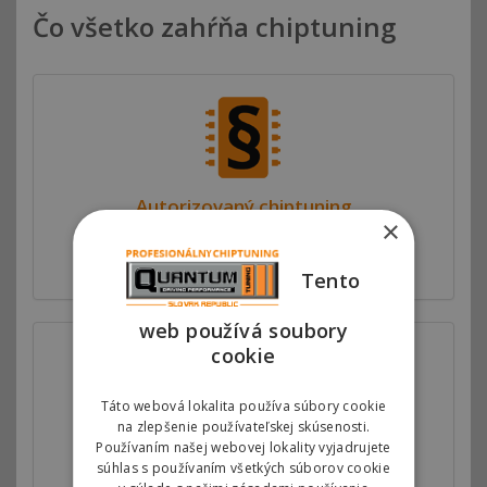
Čo všetko zahŕňa chiptuning
Autorizovaný chiptuning
×
Motorové mapy v riadiacej jednotke motora
upravujeme v spolupráci s automobilkami.
Tento
web používá soubory
cookie
Táto webová lokalita používa súbory cookie
na zlepšenie používateľskej skúsenosti.
Používaním našej webovej lokality vyjadrujete
Zvýšenie výkonu
súhlas s používaním všetkých súborov cookie
Ponúkame softwérovú úpravu riadiacej jednotky