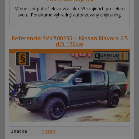
Máme sieť pobočiek vo viac ako 53 krajinách po celom
svete. Ponúkame výhradný autorizovaný chiptuning.
Referencie SVK#00235 – Nissan Navara 2.5
dCi 126kw
Značka
Nissan