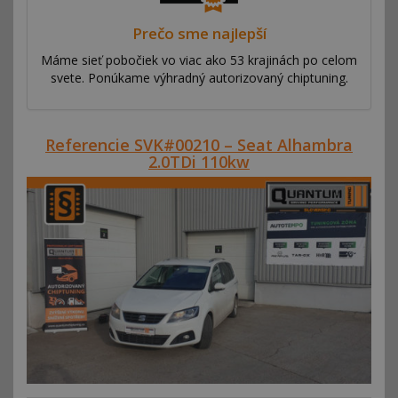
Prečo sme najlepší
Máme sieť pobočiek vo viac ako 53 krajinách po celom
svete. Ponúkame výhradný autorizovaný chiptuning.
Referencie SVK#00210 – Seat Alhambra
2.0TDi 110kw