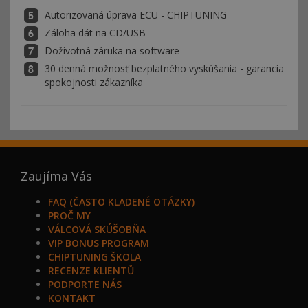
Autorizovaná úprava ECU - CHIPTUNING
Záloha dát na CD/USB
Doživotná záruka na software
30 denná možnosť bezplatného vyskúšania - garancia
spokojnosti zákazníka
Zaujíma Vás
FAQ (ČASTO KLADENÉ OTÁZKY)
PROČ MY
VÁLCOVÁ SKÚŠOBŇA
VIP BONUS PROGRAM
CHIPTUNING ŠKOLA
RECENZE KLIENTŮ
PODPORTE NÁS
KONTAKT