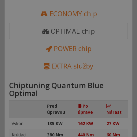
ECONOMY chip
OPTIMAL chip
POWER chip
EXTRA služby
Chiptuning Quantum Blue
Optimal
Pred
Po
úpravou
úprave
Nárast
Výkon
135 KW
162 KW
27 KW
Krútiaci
380 Nm
440 Nm
60 Nm