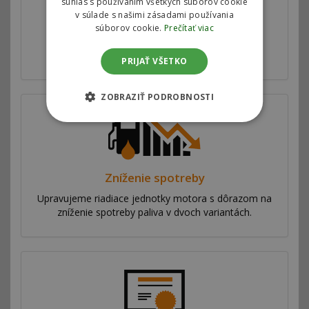
súhlas s používaním všetkých súborov cookie
Zvýšenie výkonu
v súlade s našimi zásadami používania
Ponúkame softwérovú úpravu riadiacej jednotky
súborov cookie.
Prečítať viac
motora v dvoch variantách pre zvýšenie výkonu
vozidla.
PRIJAŤ VŠETKO
ZOBRAZIŤ PODROBNOSTI
Zníženie spotreby
Upravujeme riadiace jednotky motora s dôrazom na
zníženie spotreby paliva v dvoch variantách.