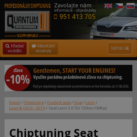
Zavolajte nám
informácie - objednávky
951 413 705
Hľadať
Klientské
MENU
vozidlo
recenze
Domů
/
Chiptuning
/
Osobné autá
/
Seat
/
Leon
/
Leon III (2013 - 2017)
/ Seat Leon 2.0 TDI 135kw (184hp)
Chiptuning Seat