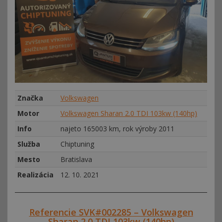
Značka
Volkswagen
Motor
Volkswagen Sharan 2.0 TDI 103kw (140hp)
Info
najeto 165003 km, rok výroby 2011
Služba
Chiptuning
Mesto
Bratislava
Realizácia
12. 10. 2021
Referencie SVK#002285 – Volkswagen
Sharan 2.0 TDI 103kw (140hp)