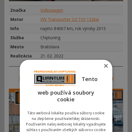
Značka
Volkswagen
Motor
VW Transporter 2.0 TDI 132kw
Info
najeto 84067 km, rok výroby 2015
Služba
Chiptuning
Mesto
Bratislava
Realizácia
21. 02. 2022
×
Referencie SVK#00296 – Volkswagen
Tento
Touareg 3.0 TDI 165kw (225hp)
web používá soubory
cookie
Táto webová lokalita používa súbory cookie
na zlepšenie používateľskej skúsenosti.
Používaním našej webovej lokality vyjadrujete
súhlas s používaním všetkých súborov cookie