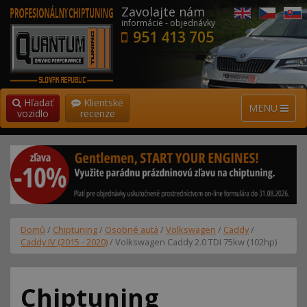
Zavolajte nám
informácie - objednávky
951 413 705
Hľadať
Klientské
MENU
vozidlo
recenze
Domů
/
Chiptuning
/
Osobné autá
/
Volkswagen
/
Caddy
/
Caddy IV (2015 - 2020)
/ Volkswagen Caddy 2.0 TDI 75kw (102hp)
Chiptuning