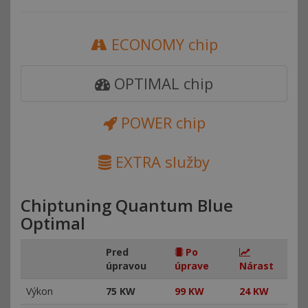
ECONOMY chip
OPTIMAL chip
POWER chip
EXTRA služby
Chiptuning Quantum Blue
Optimal
Pred
Po
úpravou
úprave
Nárast
Výkon
75 KW
99 KW
24 KW