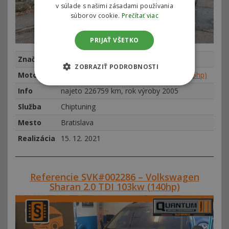
v súlade s našimi zásadami používania
súborov cookie.
Prečítať viac
PRIJAŤ VŠETKO
Značka
Volkswagen
ZOBRAZIŤ PODROBNOSTI
Motor
Volkswagen Touareg 3.0 TDI 165kw (225hp)
Info
najeto 226759 km, rok výroby 2005
Služba
Chiptuning
Mesto
Bratislava
Realizácia
15. 12. 2021
Referencie SVK#002286 – Volkswagen
Sharan 2.0 TDI 103kw (140hp)