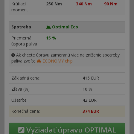
Krútiaci
250 Nm
340 Nm
90 Nm
moment
Spotreba
Optimal Eco
Priemerná
15 %
úspora paliva
Ak chcete úpravu zameranú viac na zníženie spotreby
paliva zvoľte
ECONOMY chip
.
Základná cena:
415 EUR
Zľava (%):
10 %
Ušetríte:
42 EUR
Konečná cena:
374 EUR
Vyžiadať úpravu OPTIMAL