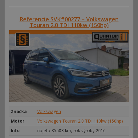
Referencie SVK#00277 – Volkswagen
Touran 2.0 TDI 110kw (150hp)
Značka
Volkswagen
Motor
Volkswagen Touran 2.0 TDI 110kw (150hp)
Info
najeto 85503 km, rok výroby 2016