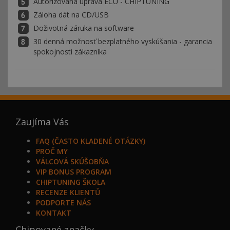
Autorizovaná úprava ECU - CHIPTUNING
Záloha dát na CD/USB
Doživotná záruka na software
30 denná možnosť bezplatného vyskúšania - garancia
spokojnosti zákazníka
Zaujíma Vás
FAQ (ČASTO KLADENÉ OTÁZKY)
PROČ MY
VÁLCOVÁ SKÚŠOBŇA
VIP BONUS PROGRAM
CHIPTUNING ŠKOLA
RECENZE KLIENTŮ
PODPORTE NÁS
KONTAKT
Chipované značky