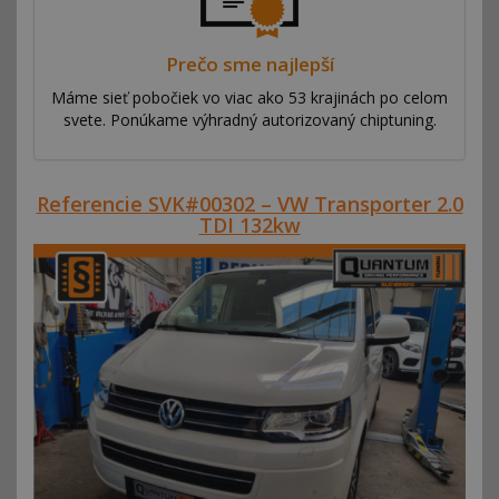
Prečo sme najlepší
Máme sieť pobočiek vo viac ako 53 krajinách po celom
svete. Ponúkame výhradný autorizovaný chiptuning.
Referencie SVK#00302 – VW Transporter 2.0
TDI 132kw