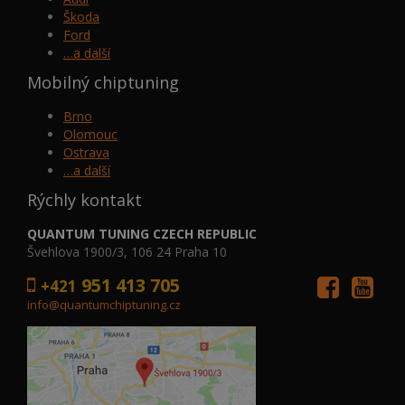
Škoda
Ford
…a další
Mobilný chiptuning
Brno
Olomouc
Ostrava
…a další
Rýchly kontakt
QUANTUM TUNING CZECH REPUBLIC
Švehlova 1900/3, 106 24 Praha 10
951 413 705
+421
info@quantumchiptuning.cz