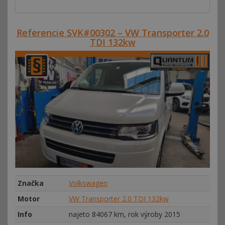
Referencie SVK#00302 – VW Transporter 2.0
TDI 132kw
Značka
Volkswagen
Motor
VW Transporter 2.0 TDI 132kw
Info
najeto 84067 km, rok výroby 2015