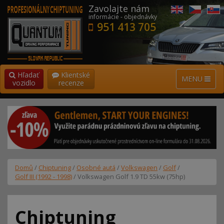
Zavolajte nám
informácie - objednávky
951 413 705
Hľadať
Klientské
MENU
vozidlo
recenze
Domů
/
Chiptuning
/
Osobné autá
/
Volkswagen
/
Golf
/
Golf III (1992 - 1998)
/ Volkswagen Golf 1.9 TD 55kw (75hp)
Chiptuning