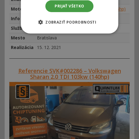
PRIJAŤ VŠETKO
Motor
Volkswagen Touareg 3.0 TDI 165kw (225hp)
Info
najeto 226759 km, rok výroby 2005
ZOBRAZIŤ PODROBNOSTI
Služba
Chiptuning
Mesto
Bratislava
Realizácia
15. 12. 2021
Referencie SVK#002286 – Volkswagen
Sharan 2.0 TDI 103kw (140hp)