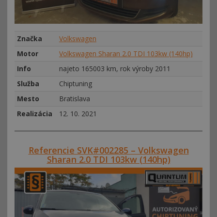
Značka
Volkswagen
Motor
Volkswagen Sharan 2.0 TDI 103kw (140hp)
Info
najeto 165003 km, rok výroby 2011
Služba
Chiptuning
Mesto
Bratislava
Realizácia
12. 10. 2021
Referencie SVK#002285 – Volkswagen
Sharan 2.0 TDI 103kw (140hp)