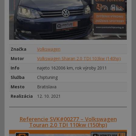
Značka
Volkswagen
Motor
Volkswagen Sharan 2.0 TDI 103kw (140hp)
Info
najeto 162006 km, rok výroby 2011
Služba
Chiptuning
Mesto
Bratislava
Realizácia
12. 10. 2021
Referencie SVK#00277 – Volkswagen
Touran 2.0 TDI 110kw (150hp)