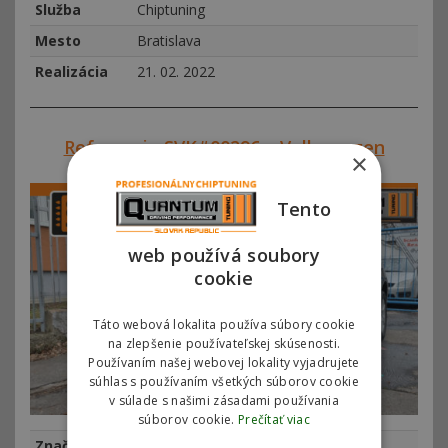
Služba
Chiptuning
Mesto
Bratislava
Realizácia
21. 02. 2022
Referencie SVK#00296 – Volkswagen
×
Touareg 3.0 TDI 165kw (225hp)
Tento
web používá soubory
cookie
Táto webová lokalita používa súbory cookie
na zlepšenie používateľskej skúsenosti.
Používaním našej webovej lokality vyjadrujete
súhlas s používaním všetkých súborov cookie
v súlade s našimi zásadami používania
súborov cookie.
Prečítať viac
Značka
Volkswagen