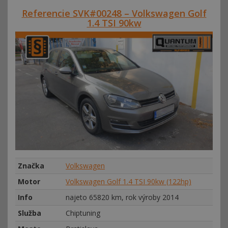
Referencie SVK#00248 – Volkswagen Golf
1.4 TSI 90kw
Značka
Volkswagen
Motor
Volkswagen Golf 1.4 TSI 90kw (122hp)
Info
najeto 65820 km, rok výroby 2014
Služba
Chiptuning