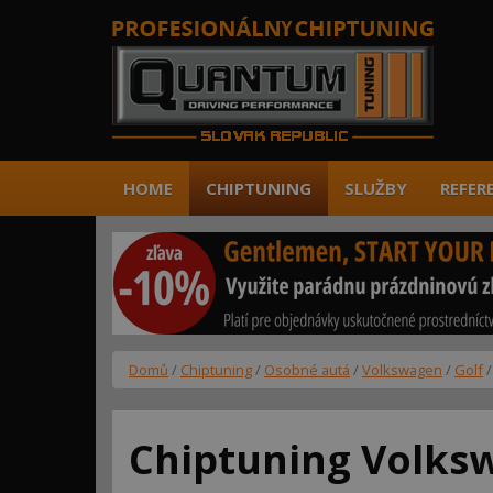
HOME
CHIPTUNING
SLUŽBY
REFER
Domů
/
Chiptuning
/
Osobné autá
/
Volkswagen
/
Golf
Chiptuning Volksw