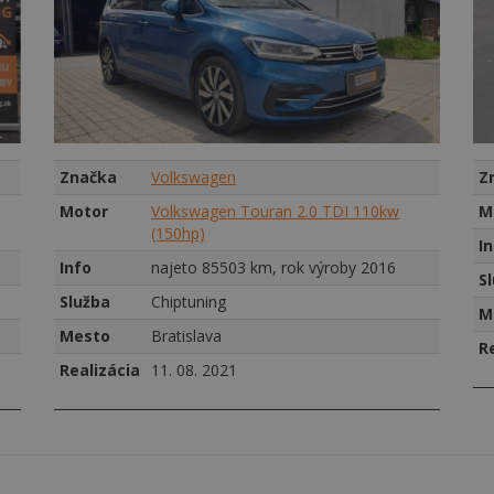
Značka
Volkswagen
Z
Motor
Volkswagen Touran 2.0 TDI 110kw
M
(150hp)
I
Info
najeto 85503 km, rok výroby 2016
S
Služba
Chiptuning
M
Mesto
Bratislava
R
Realizácia
11. 08. 2021