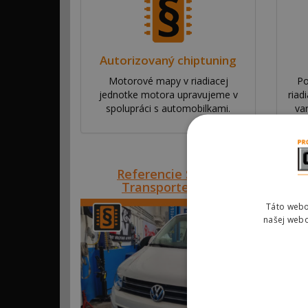
Autorizovaný chiptuning
Motorové mapy v riadiacej
Po
jednotke motora upravujeme v
riad
spolupráci s automobilkami.
va
Referencie SVK#00302 – VW
Transporter 2.0 TDI 132kw
Táto webo
našej webo