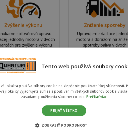
Zvýšenie výkonu
Zníženie spotreby
núkame softwérovú úpravu
Upravujeme riadiace jedno
iacej jednotky motora v dvoch
motora s dôrazom na zníže
riantách pre zvýšenie výkonu
spotreby paliva v dvoch
vozidla.
variantách.
Tento web používá soubory cook
Referencie SVK#00296 – Volkswagen
Touareg 3.0 TDI 165kw (225hp)
vá lokalita používa súbory cookie na zlepšenie používateľskej skúsenosti. 
vej lokality vyjadrujete súhlas s používaním všetkých súborov cookie v súla
zásadami používania súborov cookie.
Prečítať viac
PRIJAŤ VŠETKO
ZOBRAZIŤ PODROBNOSTI