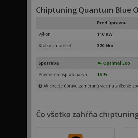
Chiptuning Quantum Blue O
Pred úpravou
Výkon
110 KW
Krútiaci moment
320 Nm
Spotreba
Optimal Eco
Priemerná úspora paliva
15 %
Ak chcete úpravu zameranú viac na zníženie spo
Čo všetko zahŕňa chiptunin