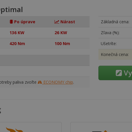
ptimal
Po úprave
Nárast
Základná cena:
136 KW
26 KW
Zľava (%):
420 Nm
100 Nm
Ušetríte:
Konečná cena:
Vy
treby paliva zvoľte
ECONOMY chip
.
g