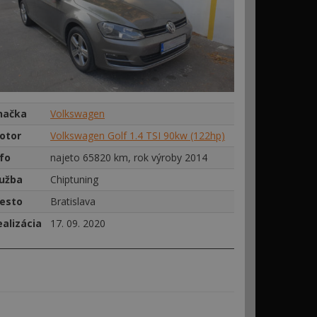
načka
Volkswagen
otor
Volkswagen Golf 1.4 TSI 90kw (122hp)
nfo
najeto 65820 km, rok výroby 2014
lužba
Chiptuning
esto
Bratislava
ealizácia
17. 09. 2020