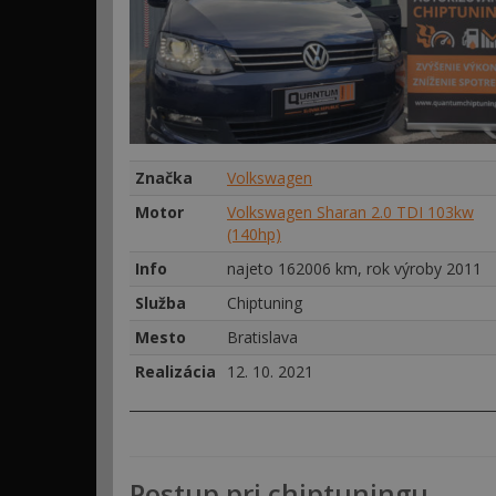
Značka
Volkswagen
Motor
Volkswagen Sharan 2.0 TDI 103kw
(140hp)
Info
najeto 162006 km, rok výroby 2011
Služba
Chiptuning
Mesto
Bratislava
Realizácia
12. 10. 2021
Postup pri chiptuningu