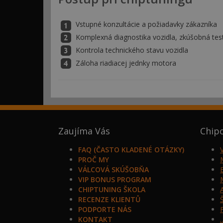
Vstupné konzultácie a požiadavky zákazníka
Komplexná diagnostika vozidla, zkúšobná tes
Kontrola technického stavu vozidla
Záloha riadiacej jednky motora
Zaujíma Vás
Chip
FAQ (ČASTO KLADENÉ OTÁZKY)
PROČ MY
VÁLCOVÁ SKÚŠOBŇA
VIP BONUS PROGRAM
CHIPTUNING ŠKOLA
RECENZE KLIENTŮ
PODPORTE NÁS
KONTAKT