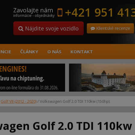
+421 951 41
Zavolajte nám
informácie - objednávky
Nájdite svoje vozidlo
Klientské recenze
ENCIE
ČLÁNKY
O NÁS
KONTAKT
/
Golf VII (2012 - 2020)
/ Volkswagen Golf 2.0 TDI 110kw (150hp)
agen Golf 2.0 TDI 110kw 