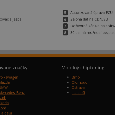
Autorizovaná úprava ECU
tovacia jazda
Záloha dát na CD/USB
Doživotná záruka na soft
30 denná možnosť bezplatn
ované značky
Mobilný chiptuning
Volkswagen
Brno
Mazda
Olomouc
BMW
Ostrava
Mercedes-Benz
…a další
Audi
Škoda
Ford
…a další