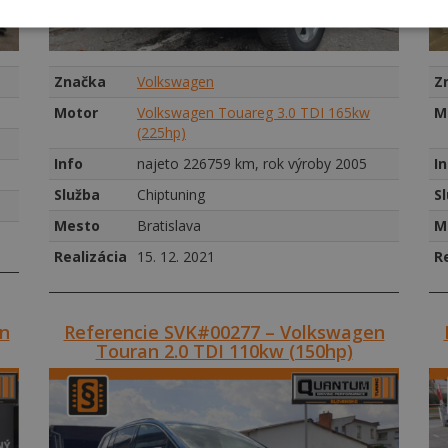
Značka
Volkswagen
Z
Motor
Volkswagen Touareg 3.0 TDI 165kw
M
(225hp)
Info
najeto 226759 km, rok výroby 2005
I
Služba
Chiptuning
S
Mesto
Bratislava
M
Realizácia
15. 12. 2021
R
n
Referencie SVK#00277 – Volkswagen
Touran 2.0 TDI 110kw (150hp)