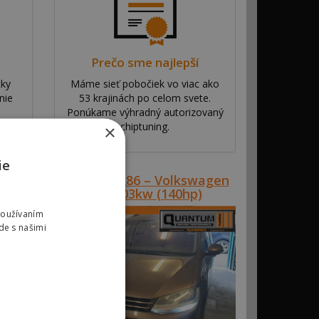
Prečo sme najlepší
tky
Máme sieť pobočiek vo viac ako
nie
53 krajinách po celom svete.
Ponúkame výhradný autorizovaný
chiptuning.
×
ie
Referencie SVK#002286 – Volkswagen
Sharan 2.0 TDI 103kw (140hp)
Používaním
de s našimi