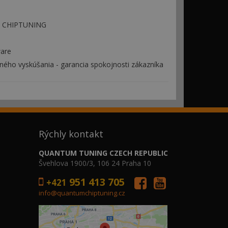
 - CHIPTUNING
ware
ého vyskúšania - garancia spokojnosti zákazníka
Rýchly kontakt
QUANTUM TUNING CZECH REPUBLIC
Švehlova 1900/3, 106 24 Praha 10
951 413 705
+421
info@quantumchiptuning.cz