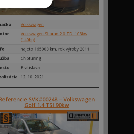
načka
Volkswagen
otor
Volkswagen Sharan 2.0 TDI 103kw
(140hp)
nfo
najeto 165003 km, rok výroby 2011
lužba
Chiptuning
esto
Bratislava
ealizácia
12. 10. 2021
Referencie SVK#00248 – Volkswagen
Golf 1.4 TSI 90kw