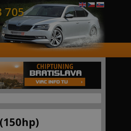
3 705
(150hp)