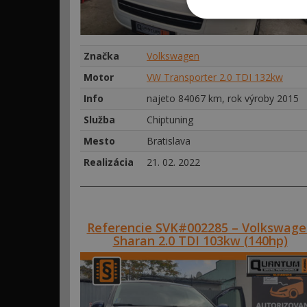
Značka
Volkswagen
Motor
VW Transporter 2.0 TDI 132kw
Info
najeto 84067 km, rok výroby 2015
Služba
Chiptuning
Mesto
Bratislava
Realizácia
21. 02. 2022
Referencie SVK#002285 – Volkswage
Sharan 2.0 TDI 103kw (140hp)