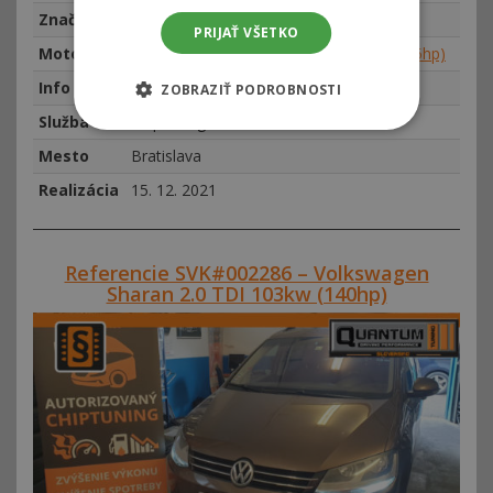
Značka
Volkswagen
PRIJAŤ VŠETKO
Motor
Volkswagen Touareg 3.0 TDI 165kw (225hp)
Info
najeto 226759 km, rok výroby 2005
ZOBRAZIŤ PODROBNOSTI
Služba
Chiptuning
Mesto
Bratislava
Realizácia
15. 12. 2021
Referencie SVK#002286 – Volkswagen
Sharan 2.0 TDI 103kw (140hp)