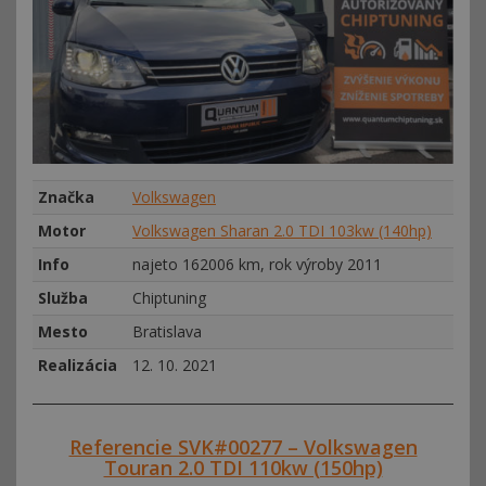
Značka
Volkswagen
Motor
Volkswagen Sharan 2.0 TDI 103kw (140hp)
Info
najeto 162006 km, rok výroby 2011
Služba
Chiptuning
Mesto
Bratislava
Realizácia
12. 10. 2021
Referencie SVK#00277 – Volkswagen
Touran 2.0 TDI 110kw (150hp)