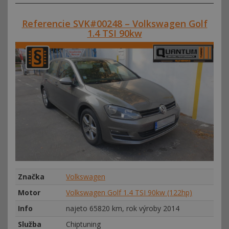
Referencie SVK#00248 – Volkswagen Golf
1.4 TSI 90kw
Značka
Volkswagen
Motor
Volkswagen Golf 1.4 TSI 90kw (122hp)
Info
najeto 65820 km, rok výroby 2014
Služba
Chiptuning