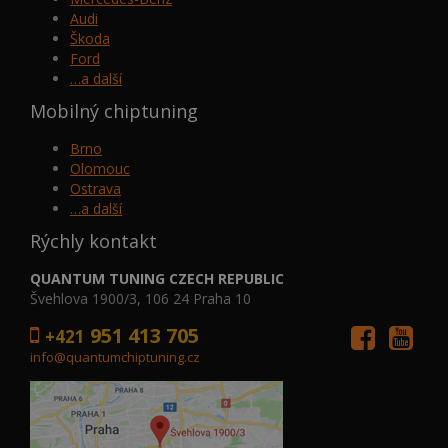
Audi
Škoda
Ford
…a další
Mobilný chiptuning
Brno
Olomouc
Ostrava
…a další
Rýchly kontakt
QUANTUM TUNING CZECH REPUBLIC
Švehlova 1900/3, 106 24 Praha 10
951 413 705
+421
info@quantumchiptuning.cz