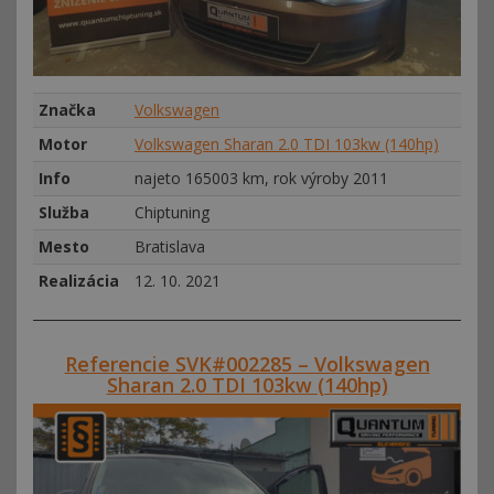
Značka
Volkswagen
Motor
Volkswagen Sharan 2.0 TDI 103kw (140hp)
Info
najeto 165003 km, rok výroby 2011
Služba
Chiptuning
Mesto
Bratislava
Realizácia
12. 10. 2021
Referencie SVK#002285 – Volkswagen
Sharan 2.0 TDI 103kw (140hp)