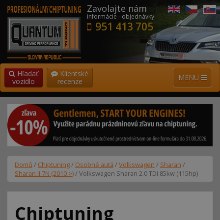
Zavolajte nám
informácie - objednávky
951 413 705
Hľadať
Klientské
MENU
vozidlo
recenze
Domů
/
Chiptuning
/
Osobné autá
/
Volkswagen
/
Sharan
/
Sharan II 7N (2010 >)
/ Volkswagen Sharan 2.0 TDI 85kw (115hp)
Chiptuning