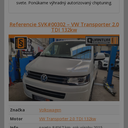
svete. Ponúkame výhradný autorizovaný chiptuning.
Referencie SVK#00302 – VW Transporter 2.0
TDI 132kw
Značka
Volkswagen
Motor
VW Transporter 2.0 TDI 132kw
Info
najeto 84067 km, rok výroby 2015