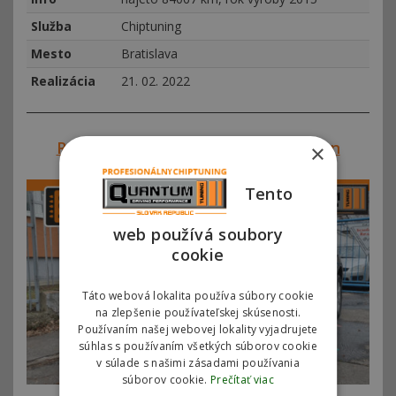
Služba
Chiptuning
Mesto
Bratislava
Realizácia
21. 02. 2022
Referencie SVK#00296 – Volkswagen
×
Touareg 3.0 TDI 165kw (225hp)
Tento
web používá soubory
cookie
Táto webová lokalita používa súbory cookie
na zlepšenie používateľskej skúsenosti.
Používaním našej webovej lokality vyjadrujete
súhlas s používaním všetkých súborov cookie
v súlade s našimi zásadami používania
súborov cookie.
Prečítať viac