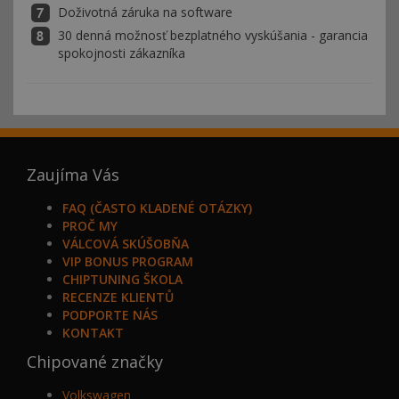
Doživotná záruka na software
30 denná možnosť bezplatného vyskúšania - garancia
spokojnosti zákazníka
Zaujíma Vás
FAQ (ČASTO KLADENÉ OTÁZKY)
PROČ MY
VÁLCOVÁ SKÚŠOBŇA
VIP BONUS PROGRAM
CHIPTUNING ŠKOLA
RECENZE KLIENTŮ
PODPORTE NÁS
KONTAKT
Chipované značky
Volkswagen