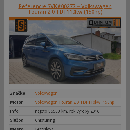
Referencie SVK#00277 – Volkswagen
Touran 2.0 TDI 110kw (150hp)
Značka
Volkswagen
Motor
Volkswagen Touran 2.0 TDI 110kw (150hp)
Info
najeto 85503 km, rok výroby 2016
Služba
Chiptuning
Mesto
Bratislava