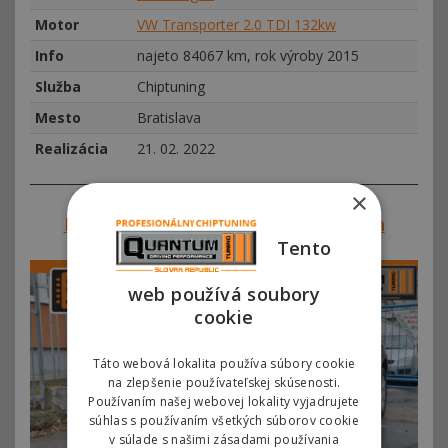
Motor
VW Transporter 2.0 TDI 132kw
Info
najeto 84067 km, rok výroby 2015
Služba
Chiptuning
Mesto
Bratislava
Realizácia
21. 02. 2022
×
Referencie SVK#00296 – Volkswagen
Touareg 3.0 TDI 165kw (225hp)
Tento
web používá soubory
cookie
Táto webová lokalita používa súbory cookie
na zlepšenie používateľskej skúsenosti.
Používaním našej webovej lokality vyjadrujete
súhlas s používaním všetkých súborov cookie
v súlade s našimi zásadami používania