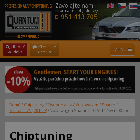
Zavolajte nám
informácie - objednávky
951 413 705
Hľadať
Klientské
MENU
vozidlo
recenze
Domů
/
Chiptuning
/
Osobné autá
/
Volkswagen
/
Sharan
/
Sharan II 7N (2010 >)
/ Volkswagen Sharan 2.0 TSI 147kw (200hp)
Chiptuning