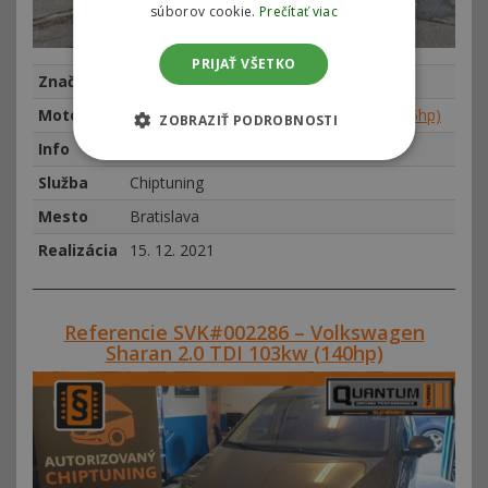
súborov cookie.
Prečítať viac
PRIJAŤ VŠETKO
Značka
Volkswagen
Motor
Volkswagen Touareg 3.0 TDI 165kw (225hp)
ZOBRAZIŤ PODROBNOSTI
Info
najeto 226759 km, rok výroby 2005
Služba
Chiptuning
Mesto
Bratislava
Realizácia
15. 12. 2021
Referencie SVK#002286 – Volkswagen
Sharan 2.0 TDI 103kw (140hp)