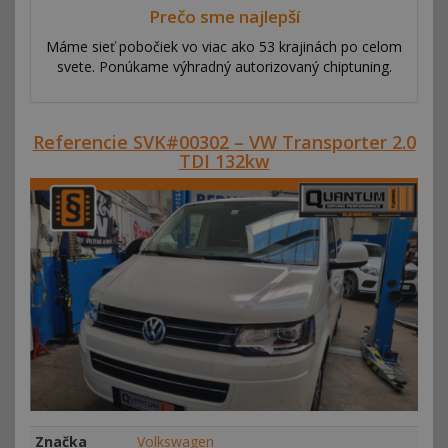
Prečo sme najlepší
Máme sieť pobočiek vo viac ako 53 krajinách po celom
svete. Ponúkame výhradný autorizovaný chiptuning.
Referencie SVK#00302 – VW Transporter 2.0
TDI 132kw
Značka
Volkswagen