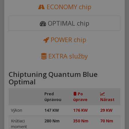
ECONOMY chip
OPTIMAL chip
POWER chip
EXTRA služby
Chiptuning Quantum Blue
Optimal
Pred
Po
úpravou
úprave
Nárast
Výkon
147 KW
176 KW
29 KW
Krútiaci
280 Nm
350 Nm
70 Nm
moment