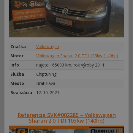
Značka
Volkswagen
Motor
Volkswagen Sharan 2.0 TDI 103kw (140hp)
Info
najeto 165003 km, rok výroby 2011
Služba
Chiptuning
Mesto
Bratislava
Realizácia
12. 10. 2021
Referencie SVK#002285 – Volkswagen
Sharan 2.0 TDI 103kw (140hp)