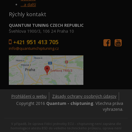
…a další
Rýchly kontakt
QUANTUM TUNING CZECH REPUBLIC
Švehlova 1900/3, 106 24 Praha 10
951 413 705
+421
info@quantumchiptuning.cz
Prohlášení o webu
Zásady ochrany osobných údajov
Copyright 2016
Quantum - chiptuning
. Všechna práva
vyhrazena.
V případě, že úprava řídící jednotky ECU - chiptuning není zapsána dle
homologace atestu 8SD do velkého technického průkazu, úprava není