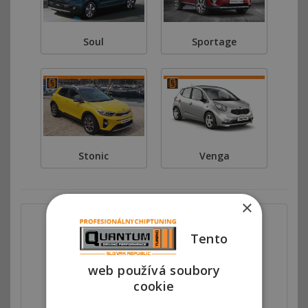
Soul
Sportage
Stonic
Venga
×
Tento
web používá soubory
cookie
Autorizovaný chiptuning
Motorové mapy v riadiacej jednotke motora