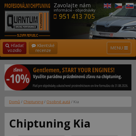
Zavolajte nám
informácie - objednávky
951 413 705
Hľadať
Klientské
MENU
vozidlo
recenze
Domů
/
Chiptuning
/
Osobné autá
/ Kia
Chiptuning Kia