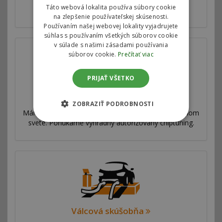
Táto webová lokalita používa súbory cookie
upravujeme v spolupráci s automobilkami.
na zlepšenie používateľskej skúsenosti.
Používaním našej webovej lokality vyjadrujete
súhlas s používaním všetkých súborov cookie
v súlade s našimi zásadami používania
súborov cookie.
Prečítať viac
PRIJAŤ VŠETKO
Prečo sme najlepší
ZOBRAZIŤ PODROBNOSTI
Máme sieť pobočiek vo viac ako 53 krajinách po celom
svete. Ponúkame výhradný autorizovaný chiptuning.
Válcová skúšobňa