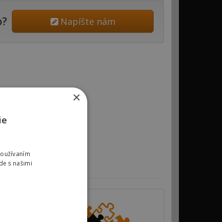
o?
Napíšte nám
×
ie
Používaním
de s našimi