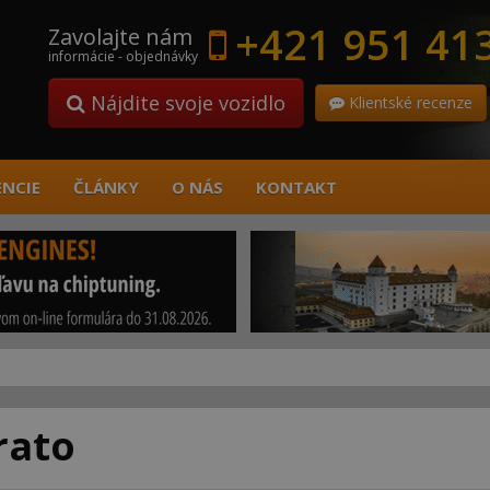
+421 951 41
Zavolajte nám
informácie - objednávky
Nájdite svoje vozidlo
Klientské recenze
ENCIE
ČLÁNKY
O NÁS
KONTAKT
rato