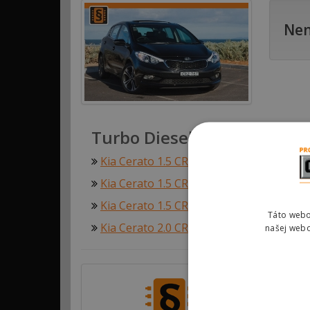
Nen
Turbo Diesel
Kia Cerato 1.5 CRD 65kw (88hp)
Kia Cerato 1.5 CRDi 75kw (102hp)
Kia Cerato 1.5 CRDi 75kw (102hp)
Táto webo
Kia Cerato 2.0 CRDi 83kw (113hp)
našej webo