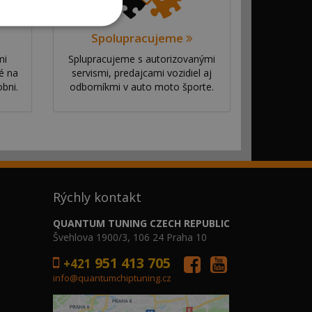
Spolupracujeme
mi
Splupracujeme s autorizovanými
é na
servismi, predajcami vozidiel aj
bni.
odborníkmi v auto moto športe.
Rýchly kontakt
QUANTUM TUNING CZECH REPUBLIC
Švehlova 1900/3, 106 24 Praha 10
951 413 705
+421
info@quantumchiptuning.cz