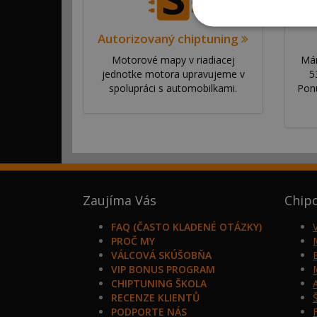
Autorizovaný chiptuning
Motorové mapy v riadiacej
Mám
jednotke motora upravujeme v
5
spolupráci s automobilkami.
Pon
Zaujíma Vás
Chip
FAQ (ČASTO KLADENÉ OTÁZKY)
PROČ MY
VÁLCOVÁ SKÚŠOBŇA
VIP BONUS PROGRAM
CHIPTUNING ŠKOLA
RECENZE KLIENTŮ
PODPORTE NÁS