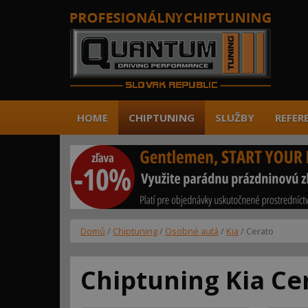
HOME
CHIPTUNING
SLUŽBY
REFER
Domů
/
Chiptuning
/
Osobné autá
/
Kia
/ Cerato
Chiptuning Kia Ce