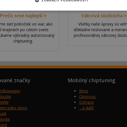
ZOBRAZIŤ PODROBNOSTI
Prečo sme najlepší
Válcová skúšobňa
e sieť pobočiek vo viac ako
Všetky naše úpravy sú veľ
3 krajinách po celom svete.
dôkladne testované a meran
úkame výhradný autorizovaný
profesionálnej válcovej skúšo
chiptuning.
ované značky
Mobilný chiptuning
Volkswagen
Brno
Mazda
Olomouc
BMW
Ostrava
Mercedes-Benz
…a další
Audi
Škoda
Ford