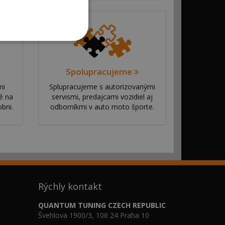
Spolupracujeme
mi
Splupracujeme s autorizovanými
é na
servismi, predajcami vozidiel aj
bni.
odborníkmi v auto moto športe.
Rýchly kontakt
QUANTUM TUNING CZECH REPUBLIC
Švehlova 1900/3, 106 24 Praha 10