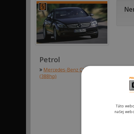
Nen
Petrol
Mercedes-Benz CL-Class (C216) 500 285
(388hp)
Táto webo
našej webo