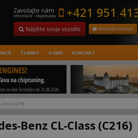
+421 951 41
Zavolajte nám
informácie - objednávky
Nájdite svoje vozidlo
Klientské recenze
ENCIE
ČLÁNKY
O NÁS
KONTAKT
L-Class (C216)
es-Benz CL-Class (C216)