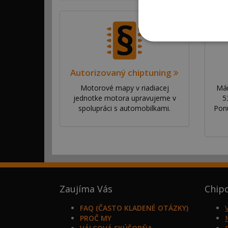
Autorizovaný chiptuning
Motorové mapy v riadiacej
Mám
jednotke motora upravujeme v
5
spolupráci s automobilkami.
Pon
Zaujíma Vás
Chip
FAQ (ČASTO KLADENÉ OTÁZKY)
PROČ MY