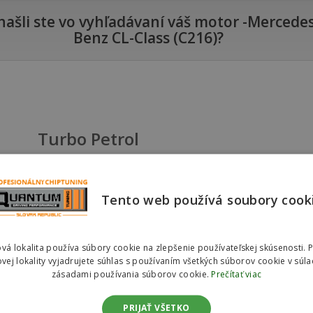
ašli ste vo vyhľadávaní váš motor -Mercedes
Benz CL-Class (C216)?
Turbo Petrol
kw
Mercedes-Benz CL-Class (C216) 500 320kw
(435hp)
Tento web používá soubory cook
Mercedes-Benz CL-Class (C216) 600 5.5T
380kw (517hp)
Mercedes-Benz CL-Class (C216) 63 AMG
vá lokalita používa súbory cookie na zlepšenie používateľskej skúsenosti. 
400kw (544hp)
vej lokality vyjadrujete súhlas s používaním všetkých súborov cookie v súla
Mercedes-Benz CL-Class (C216) 65 AMG
zásadami používania súborov cookie.
Prečítať viac
463kw (630hp)
PRIJAŤ VŠETKO