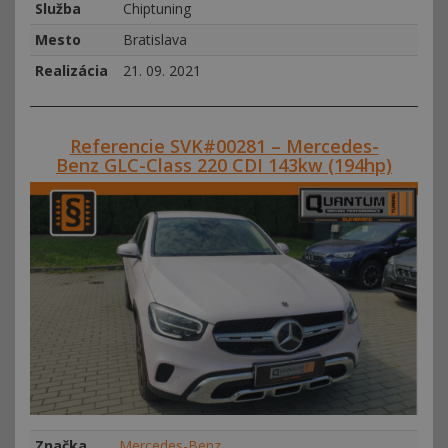
Služba
Chiptuning
Mesto
Bratislava
Realizácia
21. 09. 2021
Referencie SVK#00281 – Mercedes-
Benz GLC-Class 220 CDI 143kw (194hp)
Značka
Mercedes-Benz