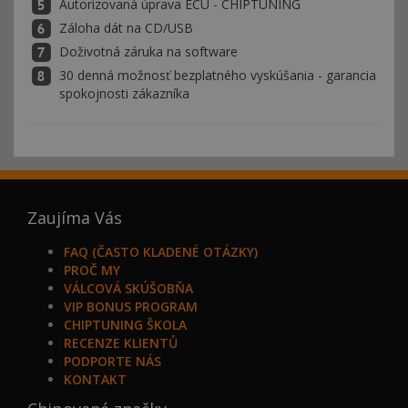
Autorizovaná úprava ECU - CHIPTUNING
Záloha dát na CD/USB
Doživotná záruka na software
30 denná možnosť bezplatného vyskúšania - garancia
spokojnosti zákazníka
Zaujíma Vás
FAQ (ČASTO KLADENÉ OTÁZKY)
PROČ MY
VÁLCOVÁ SKÚŠOBŇA
VIP BONUS PROGRAM
CHIPTUNING ŠKOLA
RECENZE KLIENTŮ
PODPORTE NÁS
KONTAKT