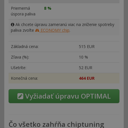
Priemerná
8 %
úspora paliva
Ak chcete úpravu zameranú viac na zníženie spotreby
paliva zvoľte
ECONOMY chip
.
Základná cena:
515 EUR
Zľava (%):
10 %
Ušetríte:
52 EUR
Konečná cena:
464 EUR
Vyžiadať úpravu OPTIMAL
Čo všetko zahŕňa chiptuning