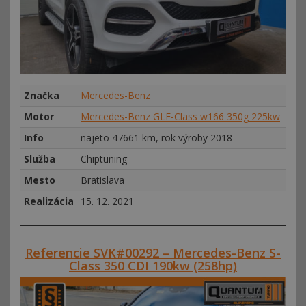
Značka
Mercedes-Benz
Motor
Mercedes-Benz GLE-Class w166 350g 225kw
Info
najeto 47661 km, rok výroby 2018
Služba
Chiptuning
Mesto
Bratislava
Realizácia
15. 12. 2021
Referencie SVK#00292 – Mercedes-Benz S-
Class 350 CDI 190kw (258hp)