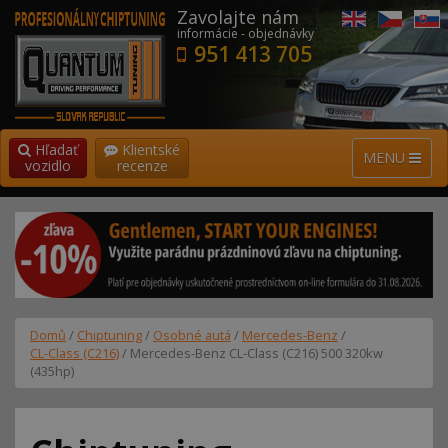
Zavolajte nám
informácie - objednávky
951 413 705
Hľadať
Klientské
MENU
vozidlo
recenze
Domů
/
Chiptuning
/
Osobné autá
/
Mercedes-Benz
/
CL-Class (C216)
/ Mercedes-Benz CL-Class (C216) 500 320kw
(435hp)