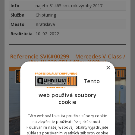
Info
najeto 31465 km, rok výroby 2017
Služba
Chiptuning
Mesto
Bratislava
Realizácia
10. 02. 2022
Referencie SVK#00299 – Mercedes V-Class /
Vito III 220 CDI 140kw (190hp)
×
Tento
web používá soubory
cookie
Táto webová lokalita používa súbory cookie
na zlepšenie používateľskej skúsenosti.
Používaním našej webovej lokality vyjadrujete
súhlas s používaním všetkých súborov cookie