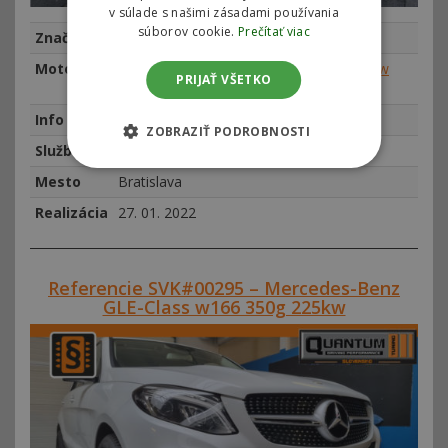
v súlade s našimi zásadami používania
súborov cookie.
Prečítať viac
Značka
Mercedes-Benz
Motor
Mercedes V-Class / Vito III 220 CDI 140kw
PRIJAŤ VŠETKO
(190hp)
Info
najeto 84067 km, rok výroby 2016
ZOBRAZIŤ PODROBNOSTI
Služba
vypnutie AdBlue
Mesto
Bratislava
Realizácia
27. 01. 2022
Referencie SVK#00295 – Mercedes-Benz
GLE-Class w166 350g 225kw