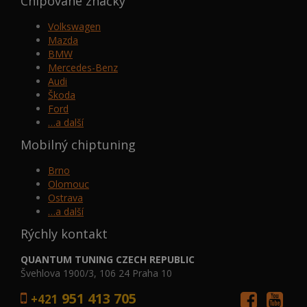
Chipované značky
Volkswagen
Mazda
BMW
Mercedes-Benz
Audi
Škoda
Ford
…a další
Mobilný chiptuning
Brno
Olomouc
Ostrava
…a další
Rýchly kontakt
QUANTUM TUNING CZECH REPUBLIC
Švehlova 1900/3, 106 24 Praha 10
951 413 705
+421