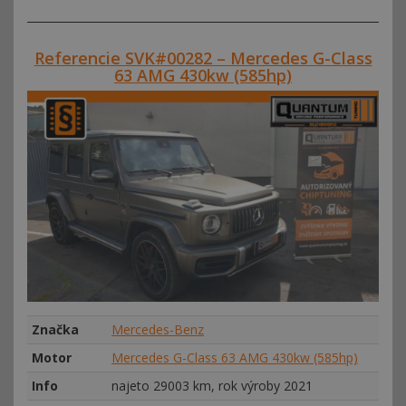
Referencie SVK#00282 – Mercedes G-Class
63 AMG 430kw (585hp)
Značka
Mercedes-Benz
Motor
Mercedes G-Class 63 AMG 430kw (585hp)
Info
najeto 29003 km, rok výroby 2021