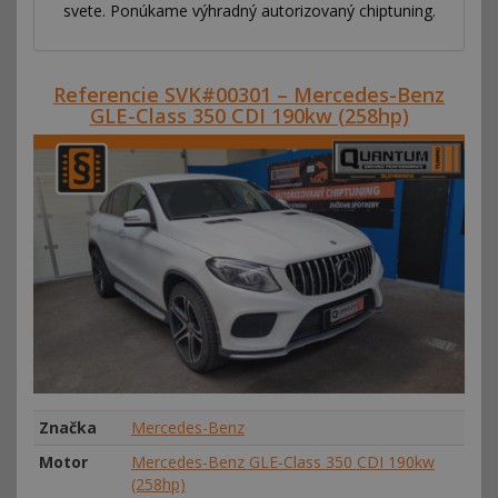
svete. Ponúkame výhradný autorizovaný chiptuning.
Referencie SVK#00301 – Mercedes-Benz
GLE-Class 350 CDI 190kw (258hp)
Značka
Mercedes-Benz
Motor
Mercedes-Benz GLE-Class 350 CDI 190kw
(258hp)