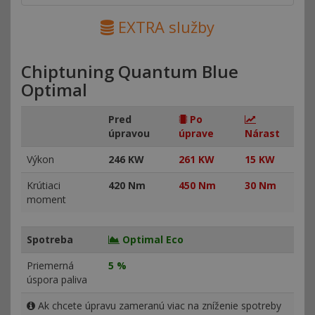
EXTRA služby
Chiptuning Quantum Blue
Optimal
Pred
Po
úpravou
úprave
Nárast
Výkon
246 KW
261 KW
15 KW
Krútiaci
420 Nm
450 Nm
30 Nm
moment
Spotreba
Optimal Eco
Priemerná
5 %
úspora paliva
Ak chcete úpravu zameranú viac na zníženie spotreby