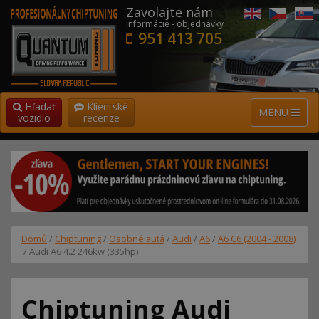
Zavolajte nám
informácie - objednávky
951 413 705
Hľadať
Klientské
MENU
vozidlo
recenze
Domů
/
Chiptuning
/
Osobné autá
/
Audi
/
A6
/
A6 C6 (2004 - 2008)
/ Audi A6 4.2 246kw (335hp)
Chiptuning Audi