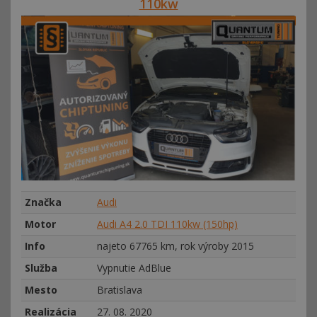
110kw
Značka
Audi
Motor
Audi A4 2.0 TDI 110kw (150hp)
Info
najeto 67765 km, rok výroby 2015
Služba
Vypnutie AdBlue
Mesto
Bratislava
Realizácia
27. 08. 2020