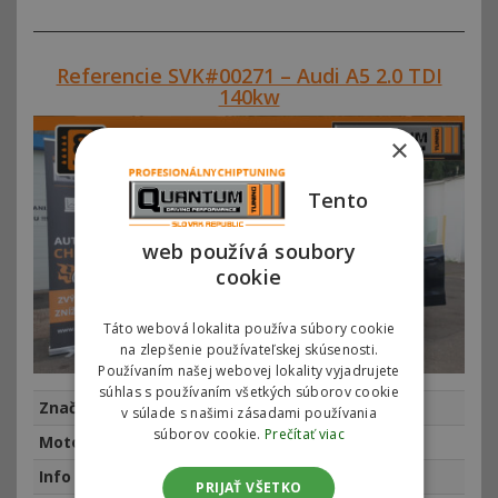
Referencie SVK#00271 – Audi A5 2.0 TDI
140kw
×
Tento
web používá soubory
cookie
Táto webová lokalita používa súbory cookie
na zlepšenie používateľskej skúsenosti.
Používaním našej webovej lokality vyjadrujete
súhlas s používaním všetkých súborov cookie
Značka
Audi
v súlade s našimi zásadami používania
súborov cookie.
Prečítať viac
Motor
Audi A5 2.0 TDI 140kw (190hp)
Info
najeto 129950 km, rok výroby 2016
PRIJAŤ VŠETKO