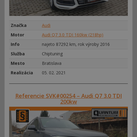
Značka
Audi
Motor
Audi Q7 3.0 TDI 160kw (218hp)
Info
najeto 87292 km, rok výroby 2016
Služba
Chiptuning
Mesto
Bratislava
Realizácia
05. 02. 2021
Referencie SVK#00254 – Audi Q7 3.0 TDI
200kw