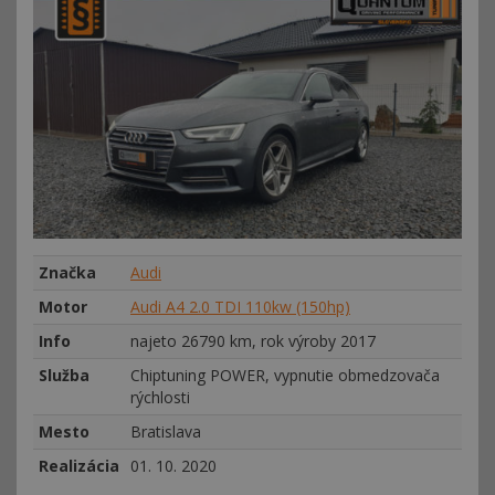
Značka
Audi
Motor
Audi A4 2.0 TDI 110kw (150hp)
Info
najeto 26790 km, rok výroby 2017
Služba
Chiptuning POWER, vypnutie obmedzovača
rýchlosti
Mesto
Bratislava
Realizácia
01. 10. 2020