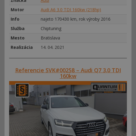
Značka
Audi
Motor
Audi A6 3.0 TDI 160kw (218hp)
Info
najeto 170430 km, rok výroby 2016
Služba
Chiptuning
Mesto
Bratislava
Realizácia
14. 04. 2021
Referencie SVK#00258 – Audi Q7 3.0 TDI
160kw