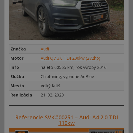
Značka
Audi
Motor
Audi Q7 3.0 TDI 200kw (272hp)
Info
najeto 60565 km, rok výroby 2016
Služba
Chiptuning, vypnutie AdBlue
Mesto
Velký Krtiš
Realizácia
21. 02. 2020
Referencie SVK#00251 – Audi A4 2.0 TDI
110kw