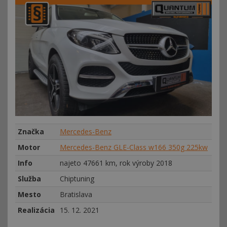
Značka
Mercedes-Benz
Motor
Mercedes-Benz GLE-Class w166 350g 225kw
Info
najeto 47661 km, rok výroby 2018
Služba
Chiptuning
Mesto
Bratislava
Realizácia
15. 12. 2021