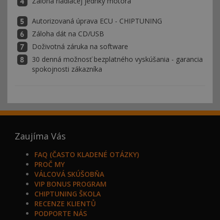
Záloha riadiacej jednky motora
Autorizovaná úprava ECU - CHIPTUNING
Záloha dát na CD/USB
Doživotná záruka na software
30 denná možnosť bezplatného vyskúšania - garancia
spokojnosti zákazníka
Zaujíma Vás
FAQ (ČASTO KLADENÉ OTÁZKY)
PROČ MY
VÁLCOVÁ SKÚŠOBŇA
VIP BONUS PROGRAM
CHIPTUNING ŠKOLA
RECENZE KLIENTŮ
PODPORTE NÁS