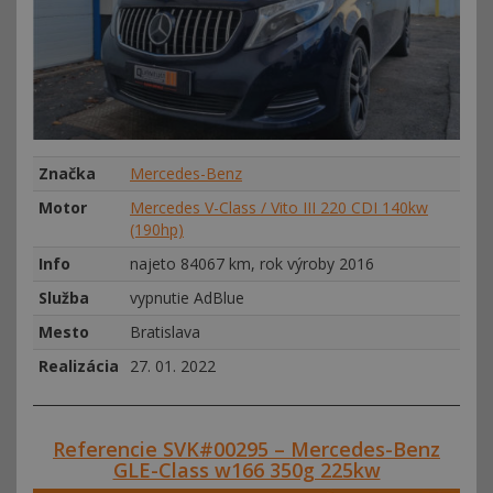
Značka
Mercedes-Benz
Motor
Mercedes V-Class / Vito III 220 CDI 140kw
(190hp)
Info
najeto 84067 km, rok výroby 2016
Služba
vypnutie AdBlue
Mesto
Bratislava
Realizácia
27. 01. 2022
Referencie SVK#00295 – Mercedes-Benz
GLE-Class w166 350g 225kw