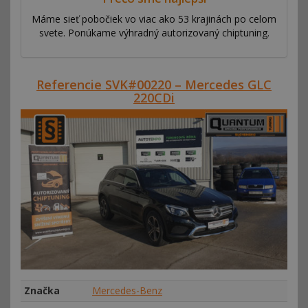
Máme sieť pobočiek vo viac ako 53 krajinách po celom
svete. Ponúkame výhradný autorizovaný chiptuning.
Referencie SVK#00220 – Mercedes GLC
220CDi
Značka
Mercedes-Benz