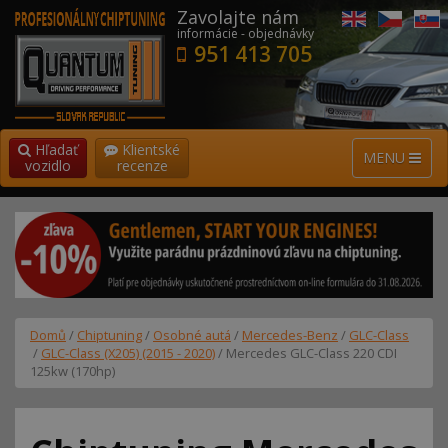
Zavolajte nám
informácie - objednávky
951 413 705
Hľadať
Klientské
MENU
vozidlo
recenze
Domů
/
Chiptuning
/
Osobné autá
/
Mercedes-Benz
/
GLC-Class
/
GLC-Class (X205) (2015 - 2020)
/ Mercedes GLC-Class 220 CDI
125kw (170hp)