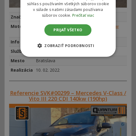
súhlas s používaním všetkých súborov cookie
v súlade s našimi zásadami používania
súborov cookie.
Prečítať viac
Značka
Mercedes-Benz
Motor
Mercedes-Benz GLE-Class 350 CDI 190kw
PRIJAŤ VŠETKO
(258hp)
Info
najeto 31465 km, rok výroby 2017
ZOBRAZIŤ PODROBNOSTI
Služba
Chiptuning
Mesto
Bratislava
Realizácia
10. 02. 2022
Referencie SVK#00299 – Mercedes V-Class /
Vito III 220 CDI 140kw (190hp)