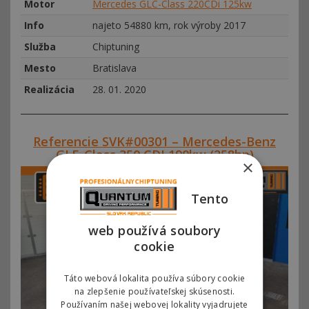
Motor
Mercedes GLC-Class 220CDi 125kw
Info
najeto 54880 km, rok výroby 2017
Služba
Chiptuning
Mesto
Bratislava
Realizácia
28. 01. 2020
Referencie SVK#00301 – Mercedes-Benz
GLE-Class 350 CDI 190kw (258hp)
×
Tento
web používá soubory
cookie
Táto webová lokalita používa súbory cookie
na zlepšenie používateľskej skúsenosti.
Používaním našej webovej lokality vyjadrujete