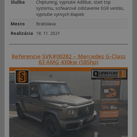
Služba
Chiptuning, vypnutie AdBlue, start top
systemu, sofwarové odstavenie EGR ventilu,
vypnutie vyrivych klapiek
Mesto
Bratislava
Realizácia
18. 11. 2021
Referencie SVK#00282 – Mercedes G-Class
63 AMG 430kw (585hp)